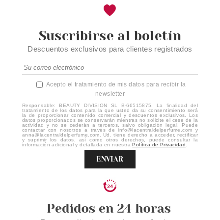
Suscribirse al boletín
Descuentos exclusivos para clientes registrados
Acepto el tratamiento de mis datos para recibir la
newsletter
Responsable: BEAUTY DIVISION SL B-66515875. La finalidad del
tratamiento de los datos para la que usted da su consentimiento será
la de proporcionar contenido comercial y descuentos exclusivos. Los
datos proporcionados se conservarán mientras no solicite el cese de la
actividad y no se cederán a terceros, salvo obligación legal. Puede
contactar con nosotros a través de info@lacentraldelperfume.com y
anna@lacentraldelperfume.com. Ud. tiene derecho a acceder, rectificar
y suprimir los datos, así como otros derechos, puede consultar la
información adicional y detallada en nuestra
Política de Privacidad
.
ENVIAR