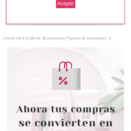
Pvr 35.60€
desde
12.00€
-66%
Viendo del
1
al
10
(de
10
productos)
Páginas de Resultados:
1