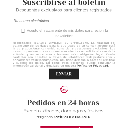
Suscribirse al boletín
Descuentos exclusivos para clientes registrados
Acepto el tratamiento de mis datos para recibir la
newsletter
Responsable: BEAUTY DIVISION SL B-66515875. La finalidad del
tratamiento de los datos para la que usted da su consentimiento será
la de proporcionar contenido comercial y descuentos exclusivos. Los
datos proporcionados se conservarán mientras no solicite el cese de la
actividad y no se cederán a terceros, salvo obligación legal. Puede
contactar con nosotros a través de info@lacentraldelperfume.com y
anna@lacentraldelperfume.com. Ud. tiene derecho a acceder, rectificar
y suprimir los datos, así como otros derechos, puede consultar la
información adicional y detallada en nuestra
Política de Privacidad
.
ENVIAR