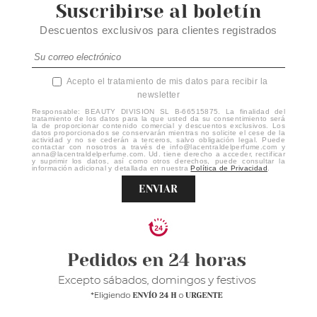
Suscribirse al boletín
Descuentos exclusivos para clientes registrados
Acepto el tratamiento de mis datos para recibir la
newsletter
Responsable: BEAUTY DIVISION SL B-66515875. La finalidad del
tratamiento de los datos para la que usted da su consentimiento será
la de proporcionar contenido comercial y descuentos exclusivos. Los
datos proporcionados se conservarán mientras no solicite el cese de la
actividad y no se cederán a terceros, salvo obligación legal. Puede
contactar con nosotros a través de info@lacentraldelperfume.com y
anna@lacentraldelperfume.com. Ud. tiene derecho a acceder, rectificar
y suprimir los datos, así como otros derechos, puede consultar la
información adicional y detallada en nuestra
Política de Privacidad
.
ENVIAR