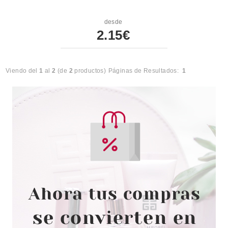
desde
2.15€
Viendo del
1
al
2
(de
2
productos)
Páginas de Resultados:
1