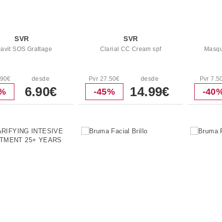
SVR
SVR
cavit SOS Grattage
Clarial CC Cream spf
Masqu
.90€
desde
Pvr 27.50€
desde
Pvr 7.5
6.90€
14.99€
0%
-45%
-40