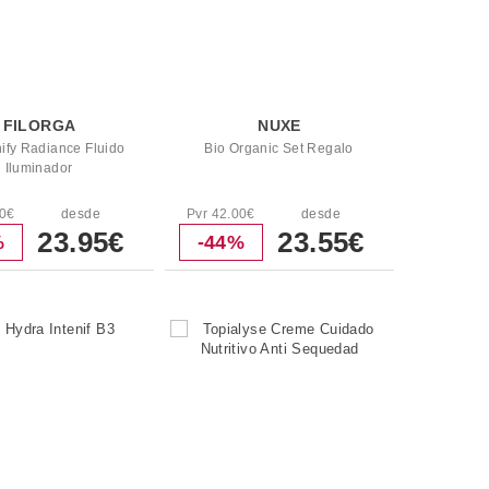
FILORGA
NUXE
ify Radiance Fluido
Bio Organic Set Regalo
Iluminador
50€
desde
Pvr 42.00€
desde
23.95€
23.55€
%
-44%