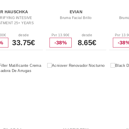
DR HAUSCHKA
EVIAN
RIFYING INTESIVE
Bruma Facial Brillo
Bruma
ATMENT 25+ YEARS
.00€
desde
Pvr 13.90€
desde
Pvr 13.
33.75€
8.65€
1%
-38%
-38