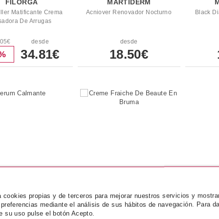
FILORGA
MARTIDERM
ller Matificante Crema
Acniover Renovador Nocturno
Black D
isadora De Arrugas
.05€
desde
desde
34.81€
18.50€
6%
za cookies propias y de terceros para mejorar nuestros servicios y mostra
NUXE
NUXE
 preferencias mediante el análisis de sus hábitos de navegación. Para da
e su uso pulse el botón Acepto.
r Serum Calmante
Creme Fraiche De Beaute En