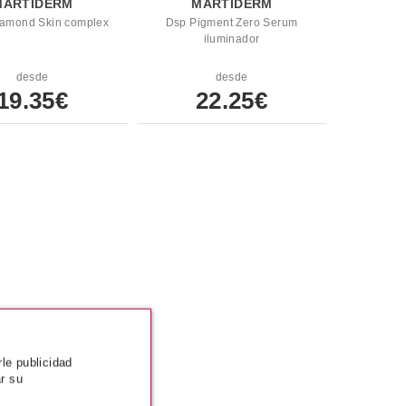
MARTIDERM
MARTIDERM
iamond Skin complex
Dsp Pigment Zero Serum
iluminador
desde
desde
19.35€
22.25€
rle publicidad
r su