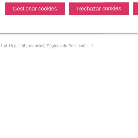
Bruma
.90€
desde
Pvr 21.40€
desde
17.50€
8.75€
0%
-59%
l
1
al
18
(de
18
productos)
Páginas de Resultados:
1