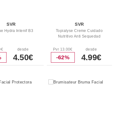
SVR
SVR
e Hydra Intenif B3
Topialyse Creme Cuidado
Nutritivo Anti Sequedad
0€
desde
Pvr 13.00€
desde
4.50€
4.99€
%
-62%