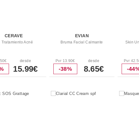
CERAVE
EVIAN
 Tratamiento Acné
Bruma Facial Calmante
Skin Un
.50€
desde
Pvr 13.90€
desde
Pvr 42.
15.99€
8.65€
9%
-38%
-44