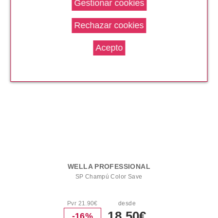
Quebradizo
Pvr 9.11€
desde
4.99€
-45%
WELLA PROFESSIONAL
SP Champú Color Save
Pvr 21.90€
desde
18.50€
-16%