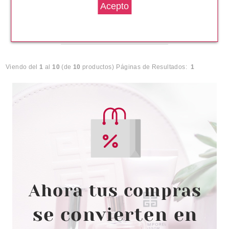
Pvr 1.70€
desde
0.45€
-74%
Viendo del
1
al
10
(de
10
productos)
Páginas de Resultados:
1