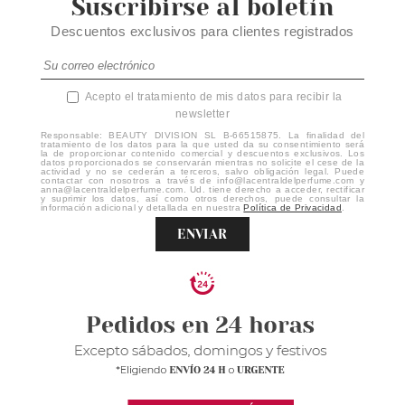
Suscribirse al boletín
Descuentos exclusivos para clientes registrados
Acepto el tratamiento de mis datos para recibir la
newsletter
Responsable: BEAUTY DIVISION SL B-66515875. La finalidad del
tratamiento de los datos para la que usted da su consentimiento será
la de proporcionar contenido comercial y descuentos exclusivos. Los
datos proporcionados se conservarán mientras no solicite el cese de la
actividad y no se cederán a terceros, salvo obligación legal. Puede
contactar con nosotros a través de info@lacentraldelperfume.com y
anna@lacentraldelperfume.com. Ud. tiene derecho a acceder, rectificar
y suprimir los datos, así como otros derechos, puede consultar la
información adicional y detallada en nuestra
Política de Privacidad
.
ENVIAR