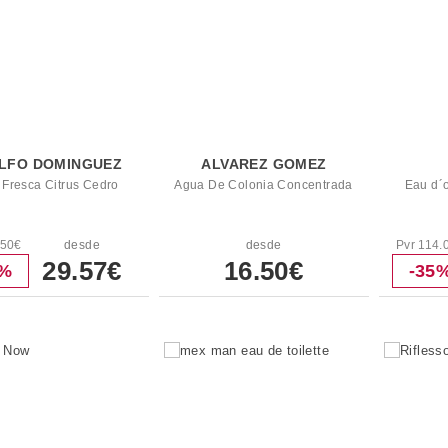
LFO DOMINGUEZ
ALVAREZ GOMEZ
Fresca Citrus Cedro
Agua De Colonia Concentrada
Eau d´
.50€
desde
desde
Pvr 114.
29.57€
16.50€
6%
-35