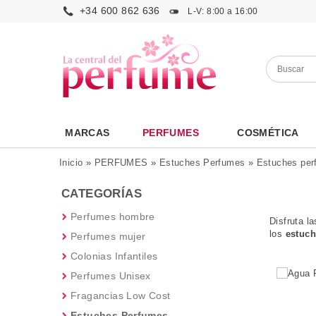
+34 600 862 636
L-V: 8:00 a 16:00
MARCAS
PERFUMES
COSMÉTICA
Inicio
»
PERFUMES
»
Estuches Perfumes
»
Estuches pe
CATEGORÍAS
Perfumes hombre
Disfruta l
los
estuc
Perfumes mujer
Colonias Infantiles
Perfumes Unisex
Fragancias Low Cost
Estuches Perfumes