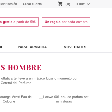
(0)
0.00€
niciar sesión
Crear cuenta
o gratis
a partir de 59€
Un regalo
por cada compra
NE
PARAFARMACIA
NOVEDADES
ES HOMBRE
a olfativa te lleve a un mágico lugar o momento con
a Central del Perfume.