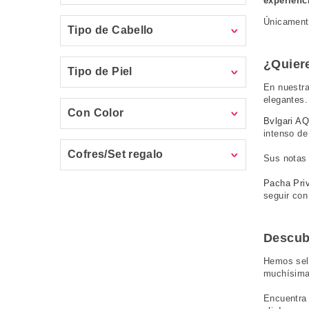
experienc
Únicamente
Tipo de Cabello
¿Quier
Tipo de Piel
En nuestra
elegantes.
Con Color
Bvlgari A
intenso de 
Cofres/Set regalo
Sus notas 
Pacha Pri
seguir co
Descub
Hemos sel
muchísima
Encuentra 