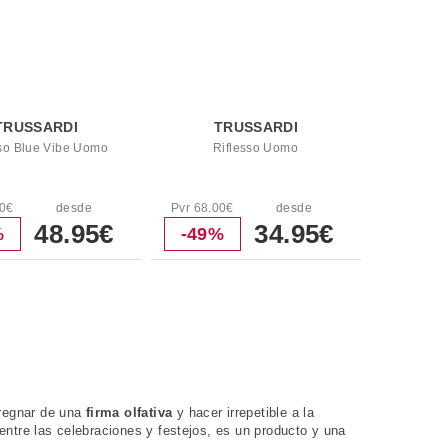
TRUSSARDI
TRUSSARDI
sso Blue Vibe Uomo
Riflesso Uomo
00€
desde
Pvr 68.00€
desde
48.95€
34.95€
%
-49%
pregnar de una
firma olfativa
y hacer irrepetible a la
a entre las celebraciones y festejos, es un producto y una