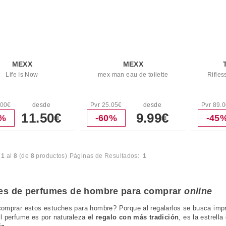
MEXX
MEXX
Life Is Now
mex man eau de toilette
Rifle
.00€
desde
Pvr 25.05€
desde
Pvr 89.
11.50€
9.99€
4%
-60%
-45
l
1
al
8
(de
8
productos)
Páginas de Resultados:
1
es de perfumes de hombre para comprar
online
omprar estos estuches para hombre? Porque al regalarlos se busca im
l perfume es por naturaleza
el regalo con más tradición
, es la estrell