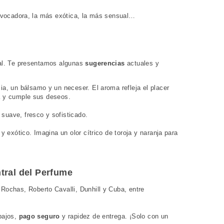
 evocadora, la más exótica, la más sensual…
ial. Te presentamos algunas
sugerencias
actuales y
a, un bálsamo y un neceser. El aroma refleja el placer
za y cumple sus deseos.
uave, fresco y sofisticado.
o y exótico. Imagina un olor cítrico de
toroja y naranja
para
tral del Perfume
 Rochas, Roberto Cavalli, Dunhill y Cuba, entre
bajos,
pago seguro
y rapidez de entrega. ¡Solo con un