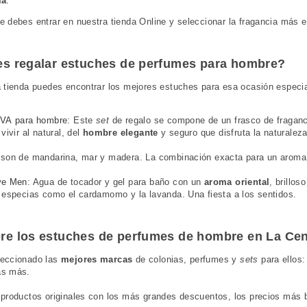
ia
.
 debes entrar en nuestra tienda Online y seleccionar la fragancia más
es regalar estuches de perfumes para hombre?
 tienda puedes encontrar los mejores estuches para esa ocasión espec
QVA para hombre
: Este
set
de regalo se compone de un frasco de fraganci
vivir al natural, del
hombre elegante
y seguro que disfruta la naturale
son de mandarina, mar y madera. La combinación exacta para un aroma s
ve Men
: Agua de tocador y gel para baño con un
aroma oriental
, brillos
n especias como el
cardamomo y la lavanda
. Una fiesta a los sentidos.
re los estuches de perfumes de hombre en La Cen
eccionado las
mejores marcas
de colonias, perfumes y
sets
para ellos:
s más.
productos originales con los más grandes descuentos, los precios más 