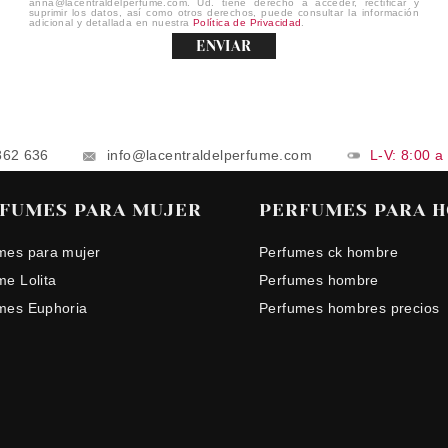
anna@lacentraldelperfume.com. Ud. tiene derecho a acceder, rectificar y
suprimir los datos, así como otros derechos, puede consultar la información
adicional y detallada en nuestra
Política de Privacidad
.
ENVIAR
862 636
info@lacentraldelperfume.com
L-V: 8:00 a
FUMES PARA MUJER
PERFUMES PARA 
mes para mujer
Perfumes ck hombre
me Lolita
Perfumes hombre
mes Euphoria
Perfumes hombres precios