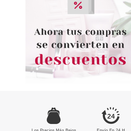
Los Precios Más Bajos
Envío En 24 H