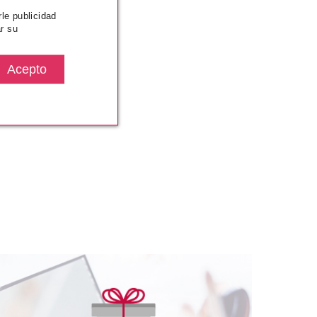
rle publicidad
r su