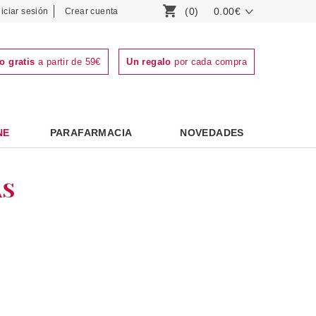
(0)
0.00€
niciar sesión
Crear cuenta
o gratis
a partir de 59€
Un regalo
por cada compra
NE
PARAFARMACIA
NOVEDADES
AS