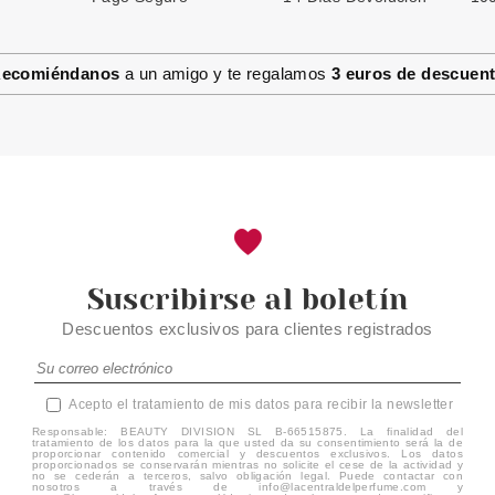
ecomiéndanos
a un amigo y te regalamos
3 euros de descuen
Suscribirse al boletín
Descuentos exclusivos para clientes registrados
Acepto el tratamiento de mis datos para recibir la newsletter
Responsable: BEAUTY DIVISION SL B-66515875. La finalidad del
tratamiento de los datos para la que usted da su consentimiento será la de
proporcionar contenido comercial y descuentos exclusivos. Los datos
proporcionados se conservarán mientras no solicite el cese de la actividad y
no se cederán a terceros, salvo obligación legal. Puede contactar con
nosotros a través de info@lacentraldelperfume.com y