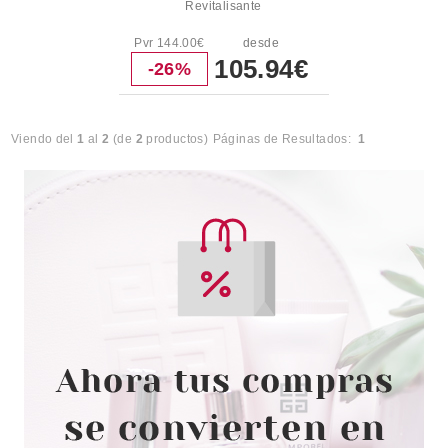
Revitalisante
Pvr 144.00€
desde
105.94€
-26%
Viendo del
1
al
2
(de
2
productos)
Páginas de Resultados:
1