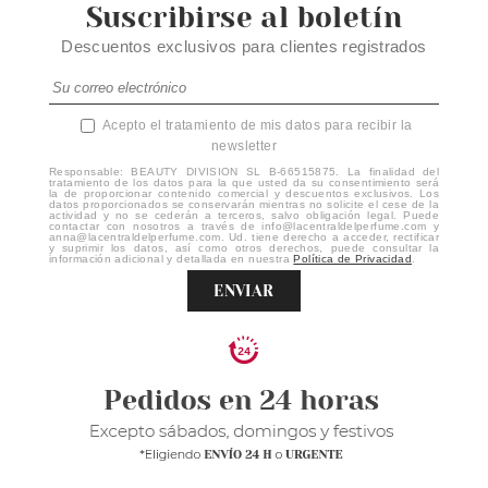
Suscribirse al boletín
Descuentos exclusivos para clientes registrados
Acepto el tratamiento de mis datos para recibir la
newsletter
Responsable: BEAUTY DIVISION SL B-66515875. La finalidad del
tratamiento de los datos para la que usted da su consentimiento será
la de proporcionar contenido comercial y descuentos exclusivos. Los
datos proporcionados se conservarán mientras no solicite el cese de la
actividad y no se cederán a terceros, salvo obligación legal. Puede
contactar con nosotros a través de info@lacentraldelperfume.com y
anna@lacentraldelperfume.com. Ud. tiene derecho a acceder, rectificar
y suprimir los datos, así como otros derechos, puede consultar la
información adicional y detallada en nuestra
Política de Privacidad
.
ENVIAR