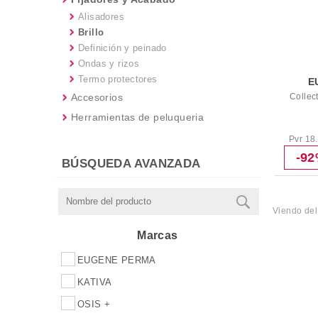
Alisadores
Brillo
Definición y peinado
Ondas y rizos
Termo protectores
E
Accesorios
Collec
Herramientas de peluqueria
Pvr 18
-9
BÚSQUEDA AVANZADA
Viendo de
Marcas
EUGENE PERMA
KATIVA
OSIS +