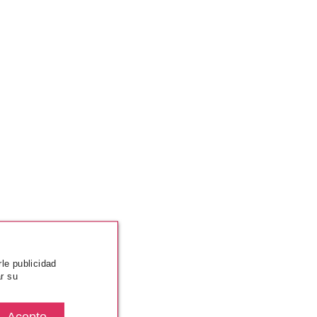
rle publicidad
r su