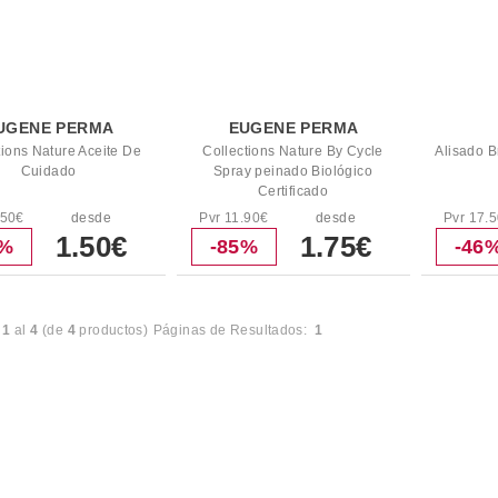
UGENE PERMA
EUGENE PERMA
tions Nature Aceite De
Collections Nature By Cycle
Alisado B
Cuidado
Spray peinado Biológico
Certificado
.50€
desde
Pvr 11.90€
desde
Pvr 17.
1.50€
1.75€
2%
-85%
-46
l
1
al
4
(de
4
productos)
Páginas de Resultados:
1