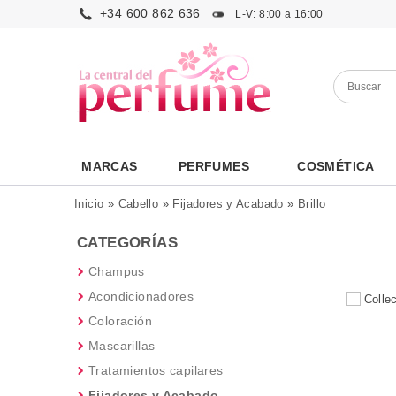
+34 600 862 636
L-V: 8:00 a 16:00
MARCAS
PERFUMES
COSMÉTICA
Inicio
»
Cabello
»
Fijadores y Acabado
»
Brillo
CATEGORÍAS
Champus
Acondicionadores
Coloración
Mascarillas
Tratamientos capilares
Fijadores y Acabado