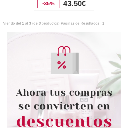
43.50€
-35%
Viendo del
1
al
3
(de
3
productos)
Páginas de Resultados:
1