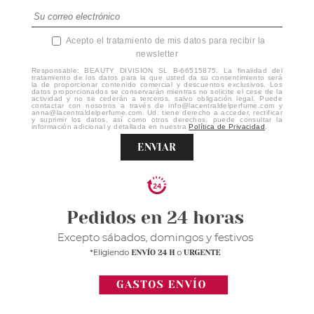
Acepto el tratamiento de mis datos para recibir la
newsletter
Responsable: BEAUTY DIVISION SL B-66515875. La finalidad del
tratamiento de los datos para la que usted da su consentimiento será
la de proporcionar contenido comercial y descuentos exclusivos. Los
datos proporcionados se conservarán mientras no solicite el cese de la
actividad y no se cederán a terceros, salvo obligación legal. Puede
contactar con nosotros a través de info@lacentraldelperfume.com y
anna@lacentraldelperfume.com. Ud. tiene derecho a acceder, rectificar
y suprimir los datos, así como otros derechos, puede consultar la
información adicional y detallada en nuestra
Política de Privacidad
.
ENVIAR