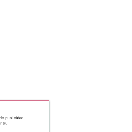
rle publicidad
r su