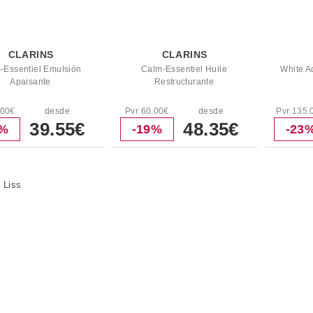
CLARINS
CLARINS
-Essentiel Emulsión
Calm-Essentiel Huile
White A
Apaisante
Restructurante
.00€
desde
Pvr 60.00€
desde
Pvr 135.
39.55€
48.35€
8%
-19%
-23