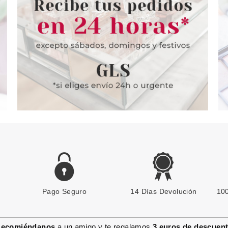
Pago Seguro
14 Días Devolución
100
ecomiéndanos
a un amigo y te regalamos
3 euros de descuen