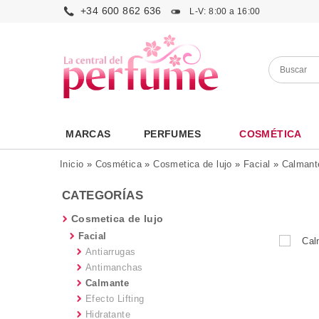
+34 600 862 636
L-V: 8:00 a 16:00
MARCAS
PERFUMES
COSMÉTICA
Inicio
»
Cosmética
»
Cosmetica de lujo
»
Facial
»
Calmant
CATEGORÍAS
Cosmetica de lujo
Facial
Antiarrugas
Antimanchas
Calmante
Efecto Lifting
Hidratante