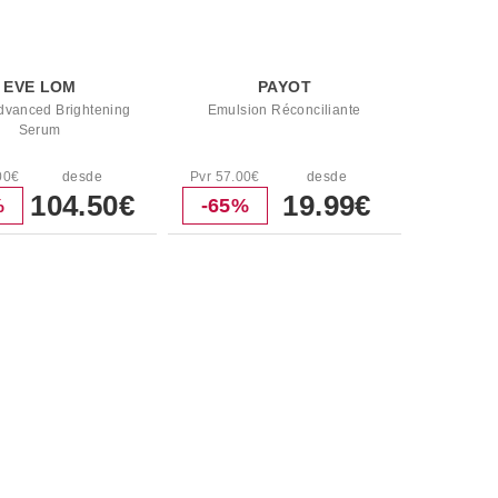
EVE LOM
PAYOT
dvanced Brightening
Emulsion Réconciliante
Serum
00€
desde
Pvr 57.00€
desde
104.50€
19.99€
%
-65%