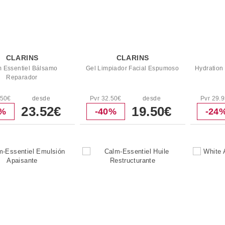
CLARINS
CLARINS
 Essentiel Bálsamo
Gel Limpiador Facial Espumoso
Hydration
Reparador
.50€
desde
Pvr 32.50€
desde
Pvr 29.
23.52€
19.50€
4%
-40%
-24