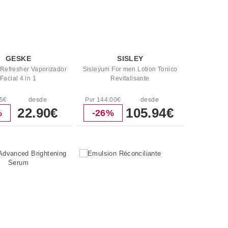
GESKE
SISLEY
 Refresher Vaporizador
Sisleÿum For men Lotion Tonico
Facial 4 in 1
Revitalisante
95€
desde
Pvr 144.00€
desde
22.90€
105.94€
%
-26%