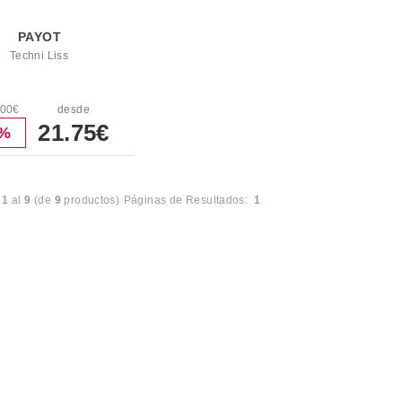
PAYOT
Techni Liss
.00€
desde
21.75€
2%
l
1
al
9
(de
9
productos)
Páginas de Resultados:
1