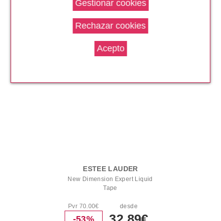
Pvr 69.00€
desde
57.15€
-17%
ESTEE LAUDER
New Dimension Expert Liquid
Tape
Pvr 70.00€
desde
32.89€
-53%