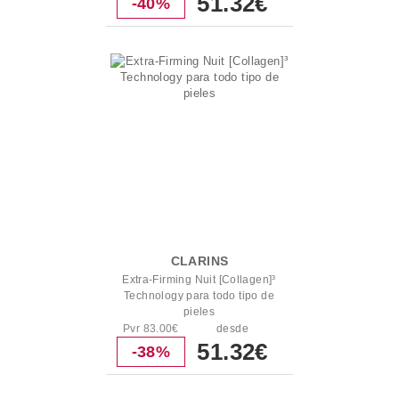
51.32€
-40%
CLARINS
Extra-Firming Nuit [Collagen]³
Technology para todo tipo de
pieles
Pvr 83.00€
desde
51.32€
-38%