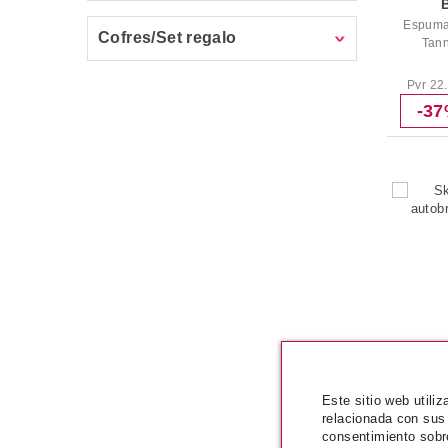
Espuma
Cofres/Set regalo
Tann
Pvr 22
-3
Este sitio web utili
relacionada con sus
consentimiento sobr
Sk