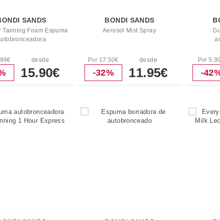
BONDI SANDS
BONDI SANDS
B
lf Tanning Foam Espuma
Aerosol Mist Spray
Gu
utobronceadora
a
.99€
desde
Pvr 17.50€
desde
Pvr 5.9
15.90€
11.95€
6%
-32%
-42