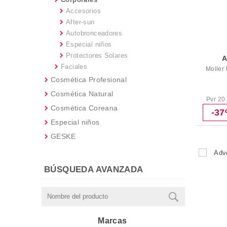
Accesorios
After-sun
Autobronceadores
Especial niños
Protectores Solares
Faciales
Moller 
Cosmética Profesional
Cosmética Natural
Pvr 20
Cosmética Coreana
-3
Especial niños
GESKE
BÚSQUEDA AVANZADA
Marcas