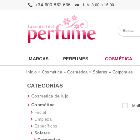
+34 600 862 636
L-V: 8:00 a 16:00
MARCAS
PERFUMES
COSMÉTICA
Inicio
»
Cosmética
»
Cosmética
»
Solares
»
Corporales
CATEGORÍAS
Cosmetica de lujo
Cosmética
Facial
Limpieza
Específicos
Solares
Corporales