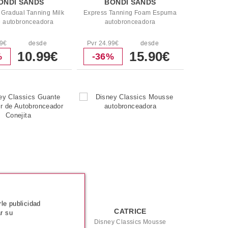
ONDI SANDS
BONDI SANDS
 Gradual Tanning Milk
Express Tanning Foam Espuma
 autobronceadora
autobronceadora
49€
desde
Pvr 24.99€
desde
10.99€
15.90€
%
-36%
rle publicidad
CATRICE
CATRICE
r su
y Classics Guante
Disney Classics Mousse