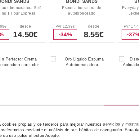
BONDI SANDS
BONDI SANDS
B
 autobronceadora Self
Espuma borradora de
Everyday
ing 1 Hour Express
autobronceado
Leche
.99€
desde
Pvr 12.99€
desde
Pvr 17.
14.50€
8.55€
7%
-34%
-37
za cookies propias y de terceros para mejorar nuestros servicios y mostra
BONDI SANDS
BONDI SANDS
 preferencias mediante el análisis de sus hábitos de navegación. Para da
e su uso pulse el botón Acepto.
in Perfector Crema
Oro Liquido Espuma
Disne