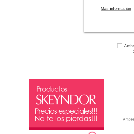
autob
Más información
Pvr 20
-3
Ambre