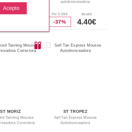
or de Autobronceador
autobronceadora
Conejita
9€
desde
Pvr 6.99€
desde
3.35€
4.40€
%
-37%
ST MORIZ
ST TROPEZ
ed Tanning Mousse
Self Tan Express Mousse
nceadora Correctora
Autobronceadora