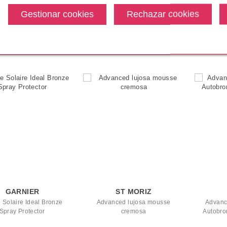
ronceadora con color
Autobronceadora
Aplicad
.30€
desde
Pvr 25.00€
desde
Pvr 4.9
12.55€
14.50€
8%
-42%
-33
GARNIER
ST MORIZ
 Solaire Ideal Bronze
Advanced lujosa mousse
Advanc
Spray Protector
cremosa
Autobro