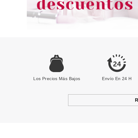
Los Precios Más Bajos
Envío En 24 H
R