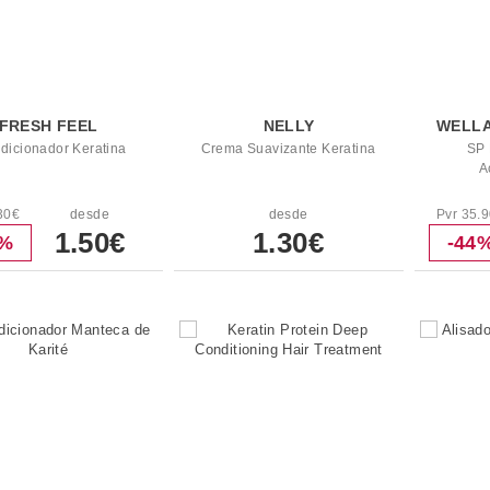
FRESH FEEL
NELLY
WELLA
dicionador Keratina
Crema Suavizante Keratina
SP 
A
30€
desde
desde
Pvr 35.
1.50€
1.30€
5%
-44