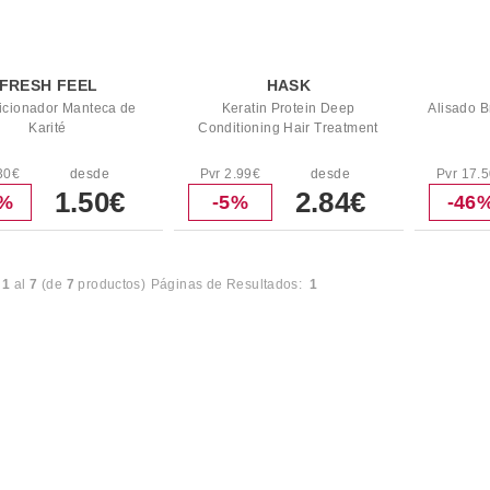
FRESH FEEL
HASK
icionador Manteca de
Keratin Protein Deep
Alisado B
Karité
Conditioning Hair Treatment
30€
desde
Pvr 2.99€
desde
Pvr 17.
1.50€
2.84€
5%
-5%
-46
l
1
al
7
(de
7
productos)
Páginas de Resultados:
1