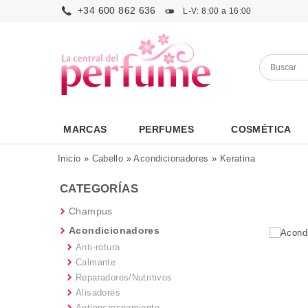
+34 600 862 636
L-V: 8:00 a 16:00
MARCAS
PERFUMES
COSMÉTICA
Inicio
»
Cabello
»
Acondicionadores
»
Keratina
CATEGORÍAS
Champus
Acondicionadores
Anti-rotura
Calmante
Reparadores/Nutritivos
Alisadores
Antiencrespamiento