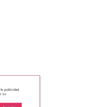
rle publicidad
r su