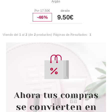
Argán
Pvr 17.50€
desde
9.50€
-46%
Viendo del
1
al
2
(de
2
productos)
Páginas de Resultados:
1