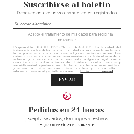
Suscribirse al boletín
Descuentos exclusivos para clientes registrados
Acepto el tratamiento de mis datos para recibir la
newsletter
Responsable: BEAUTY DIVISION SL B-66515875. La finalidad del
tratamiento de los datos para la que usted da su consentimiento será
la de proporcionar contenido comercial y descuentos exclusivos. Los
datos proporcionados se conservarán mientras no solicite el cese de la
actividad y no se cederán a terceros, salvo obligación legal. Puede
contactar con nosotros a través de info@lacentraldelperfume.com y
anna@lacentraldelperfume.com. Ud. tiene derecho a acceder, rectificar
y suprimir los datos, así como otros derechos, puede consultar la
información adicional y detallada en nuestra
Política de Privacidad
.
ENVIAR