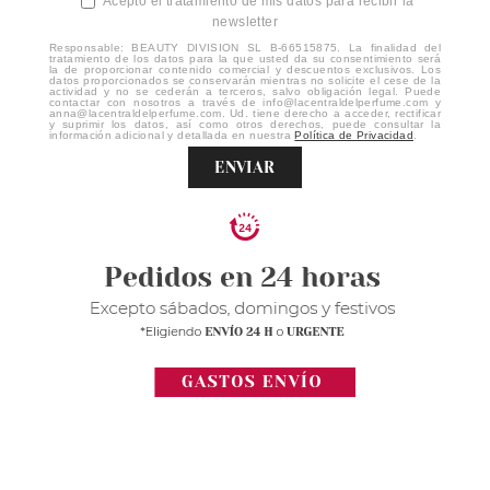
Acepto el tratamiento de mis datos para recibir la
newsletter
Responsable: BEAUTY DIVISION SL B-66515875. La finalidad del
tratamiento de los datos para la que usted da su consentimiento será
la de proporcionar contenido comercial y descuentos exclusivos. Los
datos proporcionados se conservarán mientras no solicite el cese de la
actividad y no se cederán a terceros, salvo obligación legal. Puede
contactar con nosotros a través de info@lacentraldelperfume.com y
anna@lacentraldelperfume.com. Ud. tiene derecho a acceder, rectificar
y suprimir los datos, así como otros derechos, puede consultar la
información adicional y detallada en nuestra
Política de Privacidad
.
ENVIAR