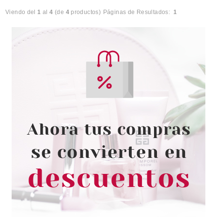
Viendo del
1
al
4
(de
4
productos)
Páginas de Resultados:
1