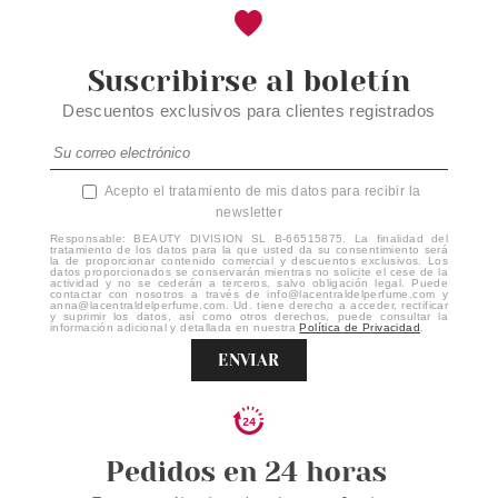
Suscribirse al boletín
Descuentos exclusivos para clientes registrados
Acepto el tratamiento de mis datos para recibir la
newsletter
Responsable: BEAUTY DIVISION SL B-66515875. La finalidad del
tratamiento de los datos para la que usted da su consentimiento será
la de proporcionar contenido comercial y descuentos exclusivos. Los
datos proporcionados se conservarán mientras no solicite el cese de la
actividad y no se cederán a terceros, salvo obligación legal. Puede
contactar con nosotros a través de info@lacentraldelperfume.com y
anna@lacentraldelperfume.com. Ud. tiene derecho a acceder, rectificar
y suprimir los datos, así como otros derechos, puede consultar la
información adicional y detallada en nuestra
Política de Privacidad
.
ENVIAR