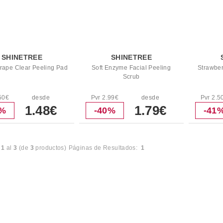
SHINETREE
SHINETREE
rape Clear Peeling Pad
Soft Enzyme Facial Peeling
Strawber
Scrub
50€
desde
Pvr 2.99€
desde
Pvr 2.5
1.48€
1.79€
1%
-40%
-41
l
1
al
3
(de
3
productos)
Páginas de Resultados:
1