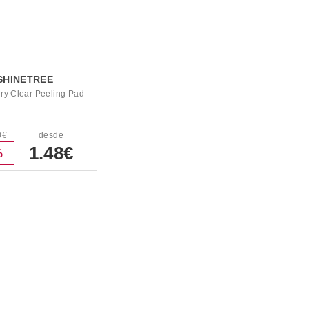
SHINETREE
ry Clear Peeling Pad
0€
desde
1.48€
%