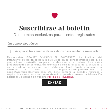
Suscribirse al boletín
Descuentos exclusivos para clientes registrados
Acepto el tratamiento de mis datos para recibir la newsletter
Responsable: BEAUTY DIVISION SL B-66515875. La finalidad del
tratamiento de los datos para la que usted da su consentimiento será la de
proporcionar contenido comercial y descuentos exclusivos. Los datos
proporcionados se conservarán mientras no solicite el cese de la actividad y
no se cederán a terceros, salvo obligación legal. Puede contactar con
nosotros a través de info@lacentraldelperfume.com y
anna@lacentraldelperfume.com. Ud. tiene derecho a acceder, rectificar y
suprimir los datos, así como otros derechos, puede consultar la información
adicional y detallada en nuestra
Política de Privacidad
.
ENVIAR
862 636
info@lacentraldelperfume.com
L-V: 8:00 a