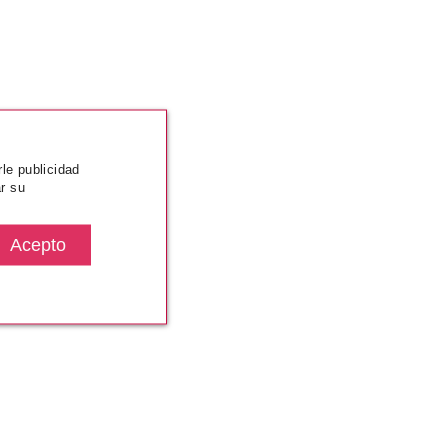
rle publicidad
r su