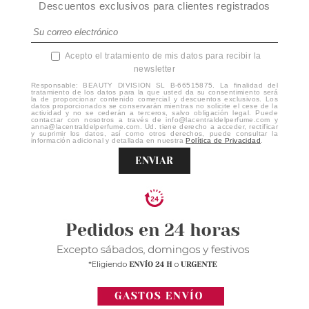
Descuentos exclusivos para clientes registrados
Acepto el tratamiento de mis datos para recibir la
newsletter
Responsable: BEAUTY DIVISION SL B-66515875. La finalidad del
tratamiento de los datos para la que usted da su consentimiento será
la de proporcionar contenido comercial y descuentos exclusivos. Los
datos proporcionados se conservarán mientras no solicite el cese de la
actividad y no se cederán a terceros, salvo obligación legal. Puede
contactar con nosotros a través de info@lacentraldelperfume.com y
anna@lacentraldelperfume.com. Ud. tiene derecho a acceder, rectificar
y suprimir los datos, así como otros derechos, puede consultar la
información adicional y detallada en nuestra
Política de Privacidad
.
ENVIAR