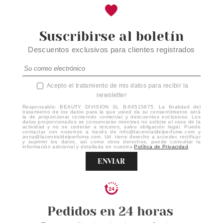
Suscribirse al boletín
Descuentos exclusivos para clientes registrados
Acepto el tratamiento de mis datos para recibir la
newsletter
Responsable: BEAUTY DIVISION SL B-66515875. La finalidad del
tratamiento de los datos para la que usted da su consentimiento será
la de proporcionar contenido comercial y descuentos exclusivos. Los
datos proporcionados se conservarán mientras no solicite el cese de la
actividad y no se cederán a terceros, salvo obligación legal. Puede
contactar con nosotros a través de info@lacentraldelperfume.com y
anna@lacentraldelperfume.com. Ud. tiene derecho a acceder, rectificar
y suprimir los datos, así como otros derechos, puede consultar la
información adicional y detallada en nuestra
Política de Privacidad
.
ENVIAR