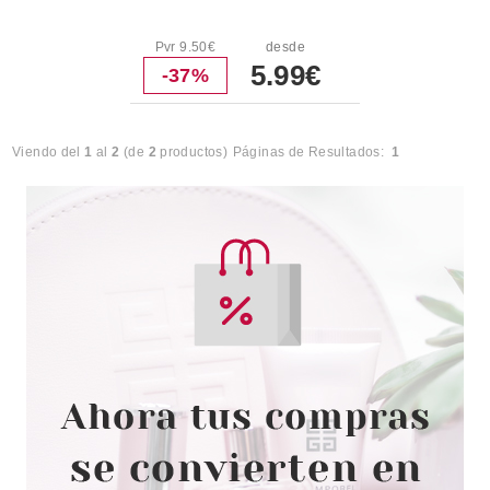
Pvr 9.50€
desde
5.99€
-37%
Viendo del
1
al
2
(de
2
productos)
Páginas de Resultados:
1