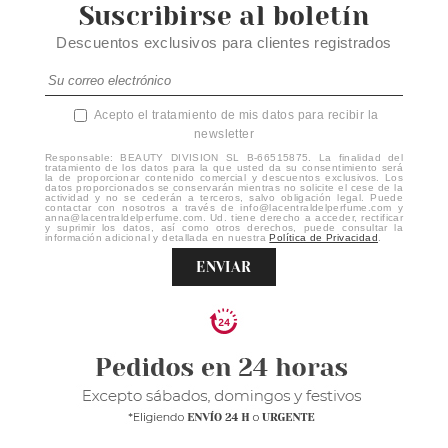
Suscribirse al boletín
Descuentos exclusivos para clientes registrados
Acepto el tratamiento de mis datos para recibir la
newsletter
Responsable: BEAUTY DIVISION SL B-66515875. La finalidad del
tratamiento de los datos para la que usted da su consentimiento será
la de proporcionar contenido comercial y descuentos exclusivos. Los
datos proporcionados se conservarán mientras no solicite el cese de la
actividad y no se cederán a terceros, salvo obligación legal. Puede
contactar con nosotros a través de info@lacentraldelperfume.com y
anna@lacentraldelperfume.com. Ud. tiene derecho a acceder, rectificar
y suprimir los datos, así como otros derechos, puede consultar la
información adicional y detallada en nuestra
Política de Privacidad
.
ENVIAR