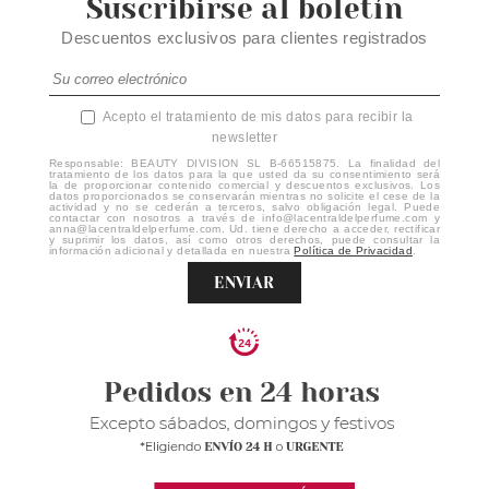
Suscribirse al boletín
Descuentos exclusivos para clientes registrados
Acepto el tratamiento de mis datos para recibir la
newsletter
Responsable: BEAUTY DIVISION SL B-66515875. La finalidad del
tratamiento de los datos para la que usted da su consentimiento será
la de proporcionar contenido comercial y descuentos exclusivos. Los
datos proporcionados se conservarán mientras no solicite el cese de la
actividad y no se cederán a terceros, salvo obligación legal. Puede
contactar con nosotros a través de info@lacentraldelperfume.com y
anna@lacentraldelperfume.com. Ud. tiene derecho a acceder, rectificar
y suprimir los datos, así como otros derechos, puede consultar la
información adicional y detallada en nuestra
Política de Privacidad
.
ENVIAR