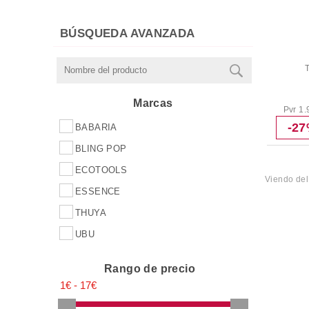
EXFOLIANTES
GELES,LUBRICANTES Y
BÚSQUEDA AVANZADA
PRESERVATIVOS
COLONIAS INFANTILES
Accesorios
Marcas
Pvr 1.
-2
BABARIA
BLING POP
ECOTOOLS
Viendo de
ESSENCE
THUYA
UBU
Rango de precio