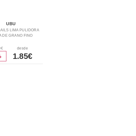
UBU
AILS LIMA PULIDORA
A DE GRANO FINO
0€
desde
1.85€
%