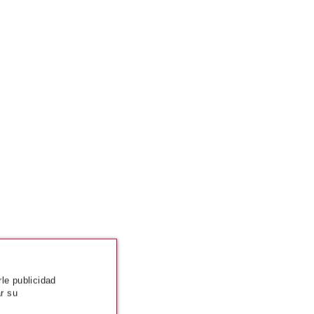
rle publicidad
r su