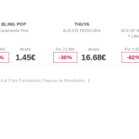
BLING POP
THUYA
Tratamiento Pies
ALICATE PEDICURA
ACE OF N
Y LIM
99€
desde
Pvr 23.98€
desde
Pvr 4.9
1.45€
16.68€
7%
-30%
-62
l
1
al
7
(de
7
productos)
Páginas de Resultados:
1