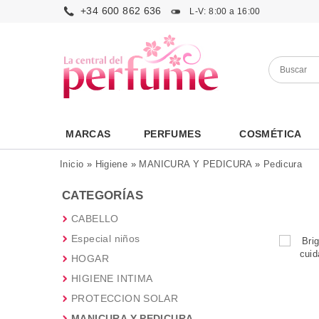
+34 600 862 636
L-V: 8:00 a 16:00
MARCAS
PERFUMES
COSMÉTICA
Inicio
»
Higiene
»
MANICURA Y PEDICURA
»
Pedicura
CATEGORÍAS
CABELLO
Especial niños
HOGAR
HIGIENE INTIMA
PROTECCION SOLAR
MANICURA Y PEDICURA