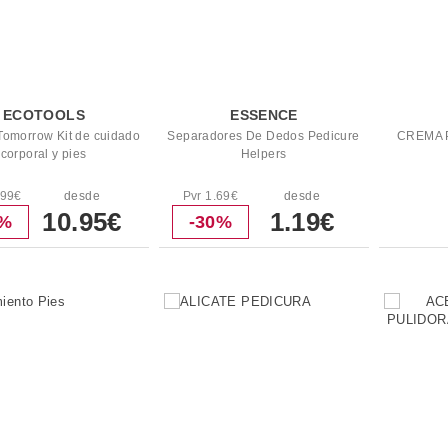
ECOTOOLS
ESSENCE
 Tomorrow Kit de cuidado
Separadores De Dedos Pedicure
CREMA 
corporal y pies
Helpers
.99€
desde
Pvr 1.69€
desde
10.95€
1.19€
2%
-30%