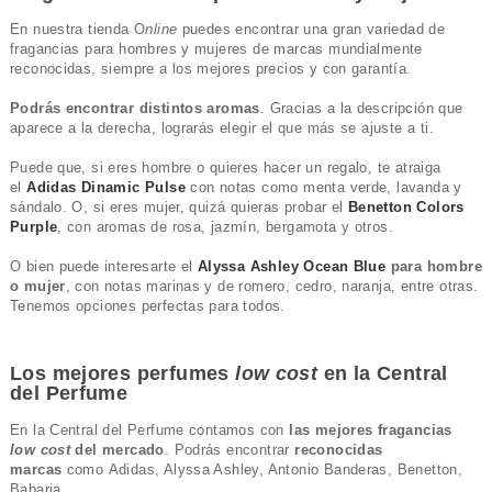
En nuestra tienda O
nline
puedes encontrar una gran variedad de
fragancias para hombres y mujeres de marcas mundialmente
reconocidas, siempre a los mejores precios y con garantía.
Podrás encontrar distintos aromas
. Gracias a la descripción que
aparece a la derecha, lograrás elegir el que más se ajuste a ti.
Puede que, si eres hombre o quieres hacer un regalo, te atraiga
el
Adidas Dinamic Pulse
con notas como menta verde, lavanda y
sándalo. O, si eres mujer, quizá quieras probar el
Benetton Colors
Purple
, con aromas de rosa, jazmín, bergamota y otros.
O bien puede interesarte el
Alyssa Ashley Ocean Blue
para hombre
o mujer
, con notas marinas y de romero, cedro, naranja, entre otras.
Tenemos opciones perfectas para todos.
Los mejores perfumes
low cost
en la Central
del Perfume
En la Central del Perfume contamos con
las mejores fragancias
low cost
del mercado
. Podrás encontrar
reconocidas
marcas
como Adidas, Alyssa Ashley, Antonio Banderas, Benetton,
Babaria...