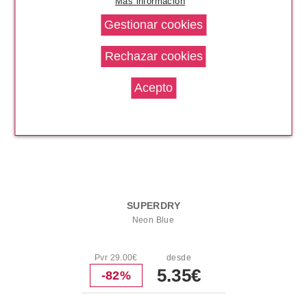
Más información
11.46€
SUPERDRY
Neon Blue
Pvr 29.00€
desde
5.35€
-82%