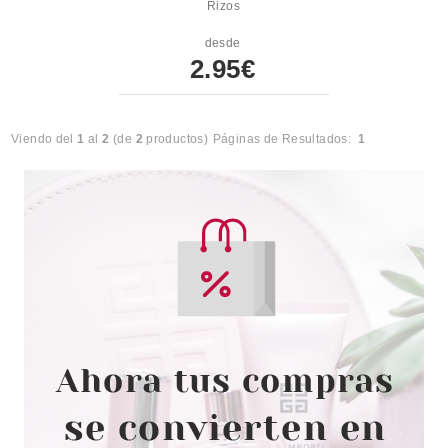
Rizos
desde
2.95€
Viendo del
1
al
2
(de
2
productos)
Páginas de Resultados:
1