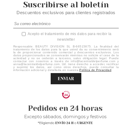
Suscribirse al boletín
Descuentos exclusivos para clientes registrados
Acepto el tratamiento de mis datos para recibir la
newsletter
Responsable: BEAUTY DIVISION SL B-66515875. La finalidad del
tratamiento de los datos para la que usted da su consentimiento será
la de proporcionar contenido comercial y descuentos exclusivos. Los
datos proporcionados se conservarán mientras no solicite el cese de la
actividad y no se cederán a terceros, salvo obligación legal. Puede
contactar con nosotros a través de info@lacentraldelperfume.com y
anna@lacentraldelperfume.com. Ud. tiene derecho a acceder, rectificar
y suprimir los datos, así como otros derechos, puede consultar la
información adicional y detallada en nuestra
Política de Privacidad
.
ENVIAR