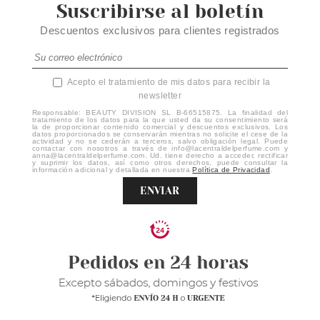
Suscribirse al boletín
Descuentos exclusivos para clientes registrados
Acepto el tratamiento de mis datos para recibir la
newsletter
Responsable: BEAUTY DIVISION SL B-66515875. La finalidad del
tratamiento de los datos para la que usted da su consentimiento será
la de proporcionar contenido comercial y descuentos exclusivos. Los
datos proporcionados se conservarán mientras no solicite el cese de la
actividad y no se cederán a terceros, salvo obligación legal. Puede
contactar con nosotros a través de info@lacentraldelperfume.com y
anna@lacentraldelperfume.com. Ud. tiene derecho a acceder, rectificar
y suprimir los datos, así como otros derechos, puede consultar la
información adicional y detallada en nuestra
Política de Privacidad
.
ENVIAR