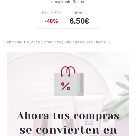
transpirante Roll-on
Pvr 12.50€
desde
6.50€
-48%
Viendo del
1
al
2
(de
2
productos)
Páginas de Resultados:
1