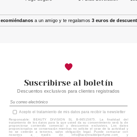
ecomiéndanos
a un amigo y te regalamos
3 euros de descuen
Suscribirse al boletín
Descuentos exclusivos para clientes registrados
Acepto el tratamiento de mis datos para recibir la newsletter
Responsable: BEAUTY DIVISION SL B-66515875. La finalidad del
tratamiento de los datos para la que usted da su consentimiento será la de
proporcionar contenido comercial y descuentos exclusivos. Los datos
proporcionados se conservarán mientras no solicite el cese de la actividad y
no se cederán a terceros, salvo obligación legal. Puede contactar con
nosotros a través de info@lacentraldelperfume.com y