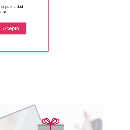
rle publicidad
r su