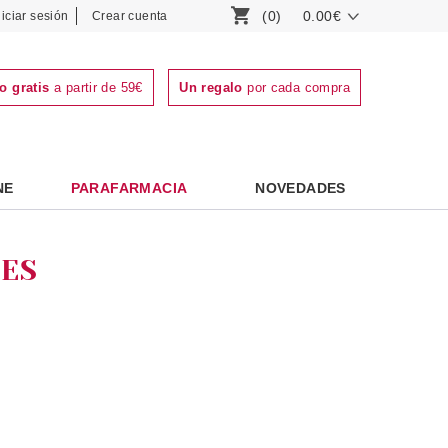
(0)
0.00€
niciar sesión
Crear cuenta
o gratis
a partir de 59€
Un regalo
por cada compra
NE
PARAFARMACIA
NOVEDADES
TES