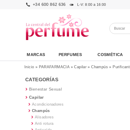
+34 600 862 636
L-V: 8:00 a 16:00
MARCAS
PERFUMES
COSMÉTICA
Inicio
»
PARAFARMACIA
»
Capilar
»
Champús
»
Purifican
CATEGORÍAS
Bienestar Sexual
Capilar
Acondicionadores
Champús
Alisadores
Anti rotura
Anticaída