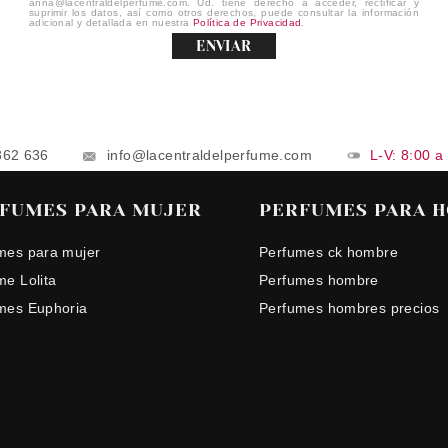
anna@lacentraldelperfume.com. Ud. tiene derecho a acceder, rectificar y
suprimir los datos, así como otros derechos, puede consultar la información
adicional y detallada en nuestra
Política de Privacidad
.
ENVIAR
862 636
info@lacentraldelperfume.com
L-V: 8:00 a
FUMES PARA MUJER
PERFUMES PARA 
mes para mujer
Perfumes ck hombre
me Lolita
Perfumes hombre
mes Euphoria
Perfumes hombres precios