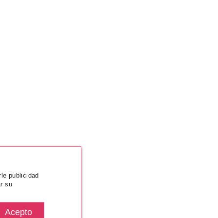
rle publicidad
r su