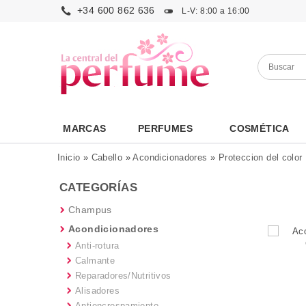
+34 600 862 636
L-V: 8:00 a 16:00
MARCAS
PERFUMES
COSMÉTICA
Inicio
»
Cabello
»
Acondicionadores
»
Proteccion del color
CATEGORÍAS
Champus
Acondicionadores
Anti-rotura
Calmante
Reparadores/Nutritivos
Alisadores
Antiencrespamiento