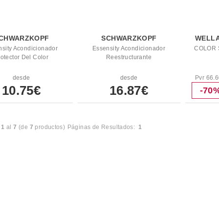
CHWARZKOPF
SCHWARZKOPF
WELLA
sity Acondicionador
Essensity Acondicionador
COLOR 
otector Del Color
Reestructurante
desde
desde
Pvr 66.
10.75€
16.87€
-70
l
1
al
7
(de
7
productos)
Páginas de Resultados:
1