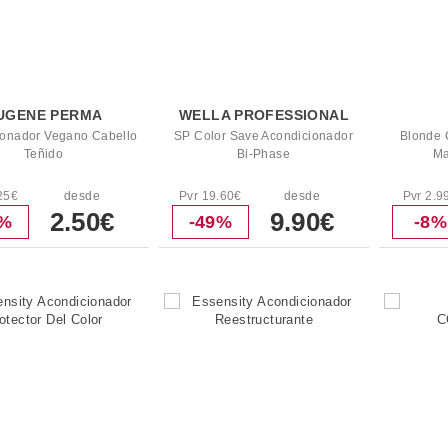
UGENE PERMA
WELLA PROFESSIONAL
ionador Vegano Cabello
SP Color Save Acondicionador
Blonde 
Teñido
Bi-Phase
Ma
25€
desde
Pvr 19.60€
desde
Pvr 2.9
2.50€
9.90€
1%
-49%
-8%