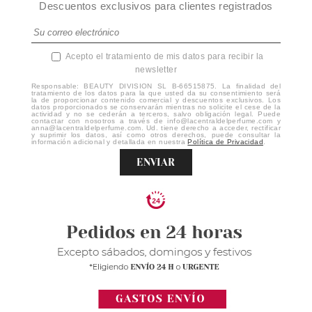
Descuentos exclusivos para clientes registrados
Acepto el tratamiento de mis datos para recibir la
newsletter
Responsable: BEAUTY DIVISION SL B-66515875. La finalidad del
tratamiento de los datos para la que usted da su consentimiento será
la de proporcionar contenido comercial y descuentos exclusivos. Los
datos proporcionados se conservarán mientras no solicite el cese de la
actividad y no se cederán a terceros, salvo obligación legal. Puede
contactar con nosotros a través de info@lacentraldelperfume.com y
anna@lacentraldelperfume.com. Ud. tiene derecho a acceder, rectificar
y suprimir los datos, así como otros derechos, puede consultar la
información adicional y detallada en nuestra
Política de Privacidad
.
ENVIAR