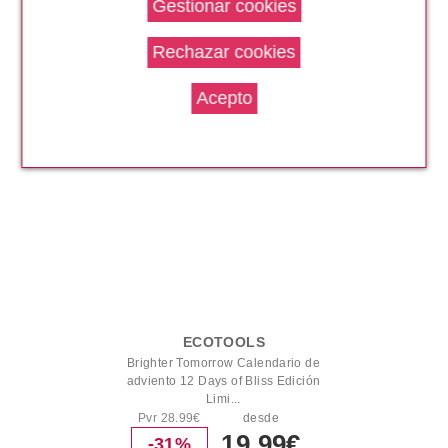
Pvr 9.90€
desde
6.48€
-35%
ECOTOOLS
Brighter Tomorrow Calendario de
adviento 12 Days of Bliss Edición
Limi...
Pvr 28.99€
desde
19.99€
-31%