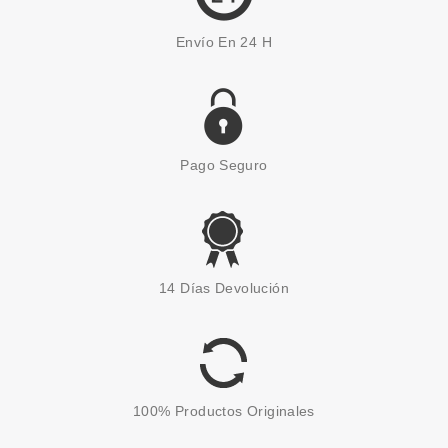
Envío En 24 H
Pago Seguro
ECOTOOLS
ECOTOOLS LUXE COLLECTION
14 Días Devolución
SOFT HIGHLIGHT BROCHA
ILUMINADOR
Pvr 10.50€
desde
8.20€
-22%
100% Productos Originales