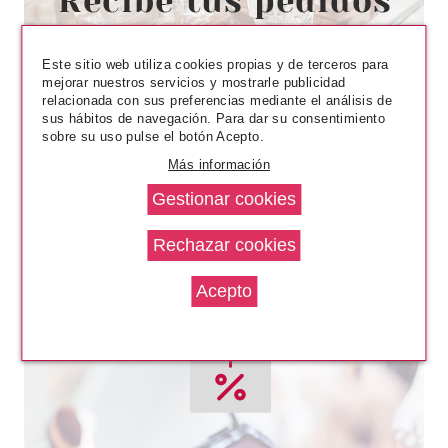
POWDER BRUSH BROCHA
PARA POLVOS
Pvr 9.90€
desde
Este sitio web utiliza cookies propias y de terceros para
6.48€
-35%
mejorar nuestros servicios y mostrarle publicidad
relacionada con sus preferencias mediante el análisis de
sus hábitos de navegación. Para dar su consentimiento
sobre su uso pulse el botón Acepto.
Más información
CATRICE
CATRICE ARCTIC ILLUSION
BROCHA PARA ILUMINADOR
Pvr 4.99€
desde