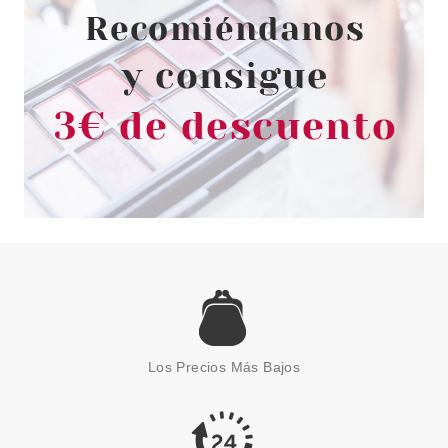
4.15€
-17%
CATRICE
CATRICE CLEAN ID BROCHA
PARA POLVOS
Los Precios Más Bajos
BRONCEADORES
Pvr 6.89€
desde
5.26€
-24%