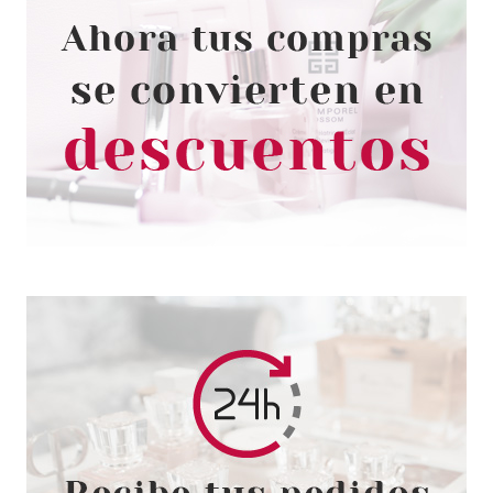
ESSENCE
ESSENCE BROCHA PARA
POLVOS
Pvr 4.99€
desde
4.35€
-13%
ECOTOOLS
ECOTOOLS BLURRING