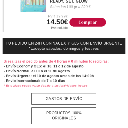
READY, SET, GLOW
Salen los 100 gr a 290 €
PVR 19.99€
14.50€
Comprar
IVA incluido
TU PEDIDO EN 24H CON NACEX Y GLS CON ENVÍO URGENTE
*Excepto sábados, domingos y festivos
Si realizas el pedido antes de
4 horas y 0 minutos
lo recibirás:
- Envío Economy GLS: el
10, 11 o 12 de agosto
- Envío Normal: el
10 o el 11 de agosto
- Envío Urgente: el
10 de agosto antes de las 14:00h
- Envío Internacional: de 7 a 10 días
* Este plazo puede variar debido a las festividades locales
GASTOS DE ENVÍO
PRODUCTOS 100%
ORIGINALES