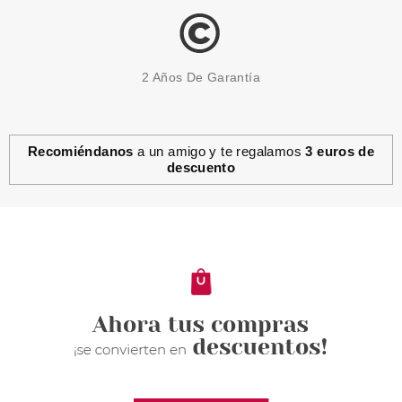
2 Años De Garantía
Recomiéndanos
a un amigo y te regalamos
3 euros de
descuento
ESSENCE
ESSENCE DISNEY VILLAINS
BROCHA PARA ROSTRO EVIL
QUEEN
Pvr 4.49€
desde
2.90€
-35%