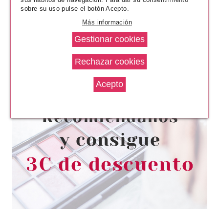
sobre su uso pulse el botón Acepto.
Más información
CATRICE
CATRICE ILUMINADOR DELUXE
GLOW 010
Pvr 5.19€
desde
4.25€
-18%