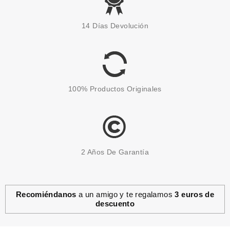
CATRICE
CATRICE GLAM & DOLL FALSE
14 Días Devolución
LASHES MASCARA DE
PESTAÑAS 010 NEGRO
Pvr 4.59€
desde
3.90€
-15%
100% Productos Originales
2 Años De Garantía
Recomiéndanos
a un amigo y te regalamos
3 euros de
descuento
CATRICE
CATRICE PALETA FILTER IN A
BOX PHOTO PERFECT