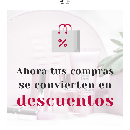
CATRICE
CATRICE CEPILLO PARA CEJAS
010 VELVET BROW POWDER
ARTIST
Pvr 4.59€
desde
3.63€
-21%