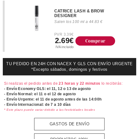
CATRICE LASH & BROW
DESIGNER
Salen los 100 ml a 44.83 €
PVR 3.39€
2.69€
Comprar
IVA incluido
TU PEDIDO EN 24H CON NACEX Y GLS CON ENVÍO URGENTE
*Excepto sábados, domingos y festivos
Si realizas el pedido antes de
23 horas y 22 minutos
lo recibirás:
- Envío Economy GLS: el
11, 12 o 13 de agosto
- Envío Normal: el
11 o el 12 de agosto
- Envío Urgente: el
11 de agosto antes de las 14:00h
- Envío Internacional: de 7 a 10 días
* Este plazo puede variar debido a las festividades locales
GASTOS DE ENVÍO