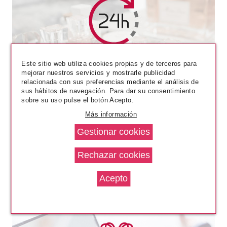
CATRICE
CATRICE CAMOUFLAGE
Este sitio web utiliza cookies propias y de terceros para
CREAM CORRECTOR EN
mejorar nuestros servicios y mostrarle publicidad
CREMA ANTIMANCHAS
relacionada con sus preferencias mediante el análisis de
Pvr 3.39€
desde
sus hábitos de navegación. Para dar su consentimiento
2.60€
-23%
sobre su uso pulse el botón Acepto.
Más información