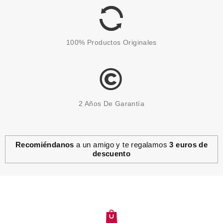
Pvr 2.89€
desde
2.55€
-12%
100% Productos Originales
2 Años De Garantía
Recomiéndanos
a un amigo y te regalamos
3 euros de
descuento
CATRICE
CATRICE RE-TOUCH
CORRECTOR 010
Pvr 5.19€
desde
4.17€
-20%