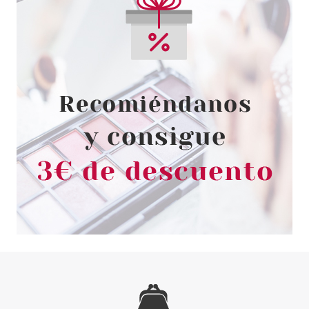
CATRICE
CATRICE LABIAL PURE
PIGMENTS 030 BREAKING RED
Pvr 4.59€
desde
3.75€
-18%
CATRICE