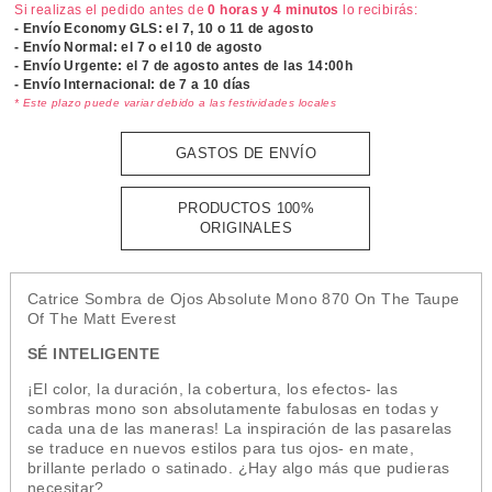
Si realizas el pedido antes de
0 horas y 4 minutos
lo recibirás:
- Envío Economy GLS: el
7, 10 o 11 de agosto
- Envío Normal: el
7 o el 10 de agosto
- Envío Urgente: el
7 de agosto antes de las 14:00h
- Envío Internacional: de 7 a 10 días
* Este plazo puede variar debido a las festividades locales
GASTOS DE ENVÍO
PRODUCTOS 100%
ORIGINALES
Catrice Sombra de Ojos Absolute Mono 870 On The Taupe
Of The Matt Everest
SÉ INTELIGENTE
¡El color, la duración, la cobertura, los efectos- las
sombras mono son absolutamente fabulosas en todas y
cada una de las maneras! La inspiración de las pasarelas
se traduce en nuevos estilos para tus ojos- en mate,
brillante perlado o satinado. ¿Hay algo más que pudieras
necesitar?