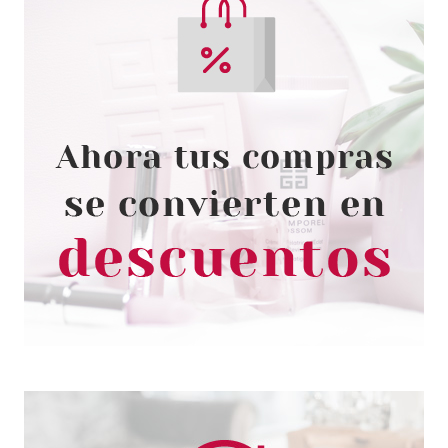
CATRICE
CATRICE POLVOS
BRONCEADORES MATE SUN
GLOW 020 DEEP BRONZE
Pvr 4.59€
desde
3.80€
-17%