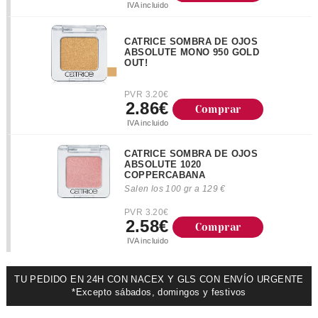
IVA incluido
CATRICE SOMBRA DE OJOS
ABSOLUTE MONO 950 GOLD
OUT!
PVR 3.20€
2.86€
Comprar
IVA incluido
CATRICE SOMBRA DE OJOS
ABSOLUTE 1020
COPPERCABANA
Salen los 100 gr a 129 €
PVR 3.20€
2.58€
Comprar
IVA incluido
TU PEDIDO EN 24H CON NACEX Y GLS CON ENVÍO URGENTE
*Excepto sábados, domingos y festivos