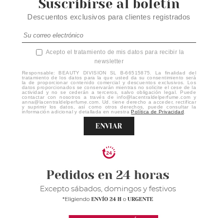
Suscribirse al boletín
Descuentos exclusivos para clientes registrados
Acepto el tratamiento de mis datos para recibir la
newsletter
Responsable: BEAUTY DIVISION SL B-66515875. La finalidad del
tratamiento de los datos para la que usted da su consentimiento será
la de proporcionar contenido comercial y descuentos exclusivos. Los
datos proporcionados se conservarán mientras no solicite el cese de la
actividad y no se cederán a terceros, salvo obligación legal. Puede
contactar con nosotros a través de info@lacentraldelperfume.com y
anna@lacentraldelperfume.com. Ud. tiene derecho a acceder, rectificar
y suprimir los datos, así como otros derechos, puede consultar la
información adicional y detallada en nuestra
Política de Privacidad
.
ENVIAR