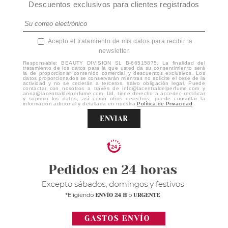
Descuentos exclusivos para clientes registrados
Acepto el tratamiento de mis datos para recibir la
newsletter
Responsable: BEAUTY DIVISION SL B-66515875. La finalidad del
tratamiento de los datos para la que usted da su consentimiento será
la de proporcionar contenido comercial y descuentos exclusivos. Los
datos proporcionados se conservarán mientras no solicite el cese de la
actividad y no se cederán a terceros, salvo obligación legal. Puede
contactar con nosotros a través de info@lacentraldelperfume.com y
anna@lacentraldelperfume.com. Ud. tiene derecho a acceder, rectificar
y suprimir los datos, así como otros derechos, puede consultar la
información adicional y detallada en nuestra
Política de Privacidad
.
ENVIAR