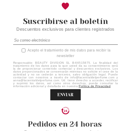
Suscribirse al boletín
Descuentos exclusivos para clientes registrados
Acepto el tratamiento de mis datos para recibir la
newsletter
Responsable: BEAUTY DIVISION SL B-66515875. La finalidad del
tratamiento de los datos para la que usted da su consentimiento será
la de proporcionar contenido comercial y descuentos exclusivos. Los
datos proporcionados se conservarán mientras no solicite el cese de la
actividad y no se cederán a terceros, salvo obligación legal. Puede
contactar con nosotros a través de info@lacentraldelperfume.com y
anna@lacentraldelperfume.com. Ud. tiene derecho a acceder, rectificar
y suprimir los datos, así como otros derechos, puede consultar la
información adicional y detallada en nuestra
Política de Privacidad
.
ENVIAR