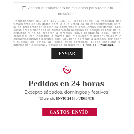
Acepto el tratamiento de mis datos para recibir la
newsletter
Responsable: BEAUTY DIVISION SL B-66515875. La finalidad del
tratamiento de los datos para la que usted da su consentimiento será
la de proporcionar contenido comercial y descuentos exclusivos. Los
datos proporcionados se conservarán mientras no solicite el cese de la
actividad y no se cederán a terceros, salvo obligación legal. Puede
contactar con nosotros a través de info@lacentraldelperfume.com y
anna@lacentraldelperfume.com. Ud. tiene derecho a acceder, rectificar
y suprimir los datos, así como otros derechos, puede consultar la
información adicional y detallada en nuestra
Política de Privacidad
.
ENVIAR