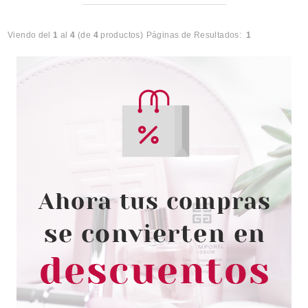
Viendo del
1
al
4
(de
4
productos)
Páginas de Resultados:
1