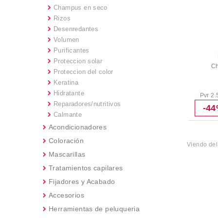
Champus en seco
Rizos
Desenredantes
Volumen
Purificantes
Proteccion solar
Ch
Proteccion del color
Keratina
Hidratante
Pvr 2.
Reparadores/nutritivos
-4
Calmante
Acondicionadores
Coloración
Viendo de
Mascarillas
Tratamientos capilares
Fijadores y Acabado
Accesorios
Herramientas de peluqueria