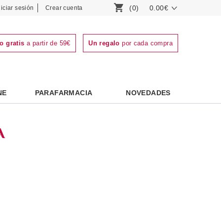
(0)
0.00€
niciar sesión
Crear cuenta
o gratis
a partir de 59€
Un regalo
por cada compra
NE
PARAFARMACIA
NOVEDADES
A