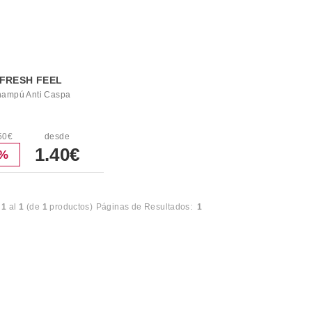
FRESH FEEL
ampú Anti Caspa
50€
desde
1.40€
4%
l
1
al
1
(de
1
productos)
Páginas de Resultados:
1