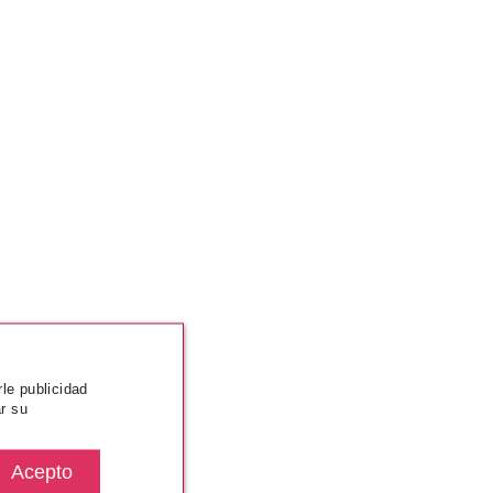
rle publicidad
r su