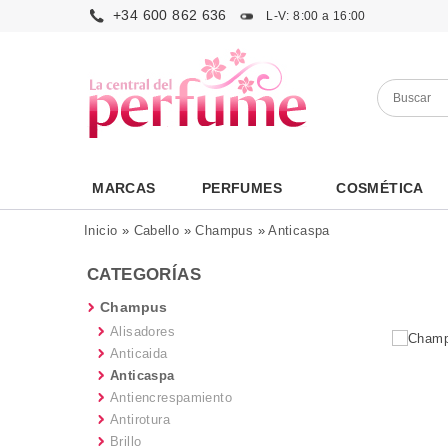
+34 600 862 636
L-V: 8:00 a 16:00
MARCAS
PERFUMES
COSMÉTICA
Inicio
»
Cabello
»
Champus
»
Anticaspa
CATEGORÍAS
Champus
Alisadores
Anticaida
Anticaspa
Antiencrespamiento
Antirotura
Brillo