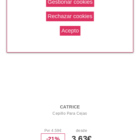
Pvr 3.99€
desde
3.26€
-18%
CATRICE
Cepillo Para Cejas
Pvr 4.59€
desde
3.63€
-21%