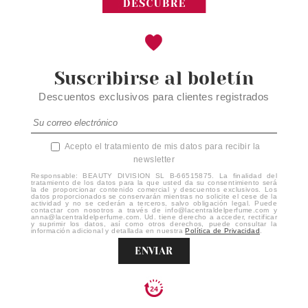
Suscribirse al boletín
Descuentos exclusivos para clientes registrados
Acepto el tratamiento de mis datos para recibir la
newsletter
Responsable: BEAUTY DIVISION SL B-66515875. La finalidad del
tratamiento de los datos para la que usted da su consentimiento será
la de proporcionar contenido comercial y descuentos exclusivos. Los
datos proporcionados se conservarán mientras no solicite el cese de la
actividad y no se cederán a terceros, salvo obligación legal. Puede
contactar con nosotros a través de info@lacentraldelperfume.com y
anna@lacentraldelperfume.com. Ud. tiene derecho a acceder, rectificar
y suprimir los datos, así como otros derechos, puede consultar la
información adicional y detallada en nuestra
Política de Privacidad
.
ENVIAR