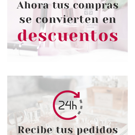
PHYSICIANS FORMULA
PHYSICIANS FORMULA THE
HEALTHY LIP VELVET NOIR-
ISHING PLUM 8 ML
Pvr 8.50€
desde
5.50€
-35%