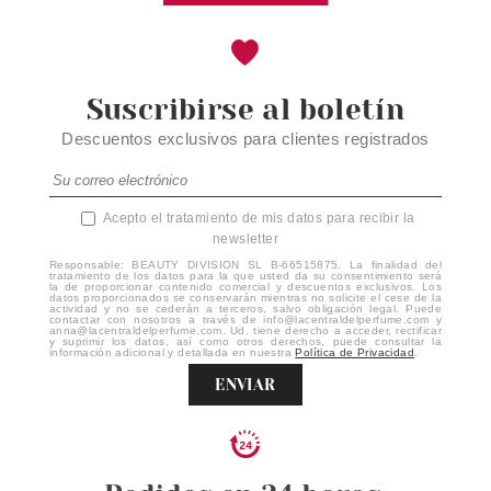
Suscribirse al boletín
Descuentos exclusivos para clientes registrados
Acepto el tratamiento de mis datos para recibir la
newsletter
Responsable: BEAUTY DIVISION SL B-66515875. La finalidad del
tratamiento de los datos para la que usted da su consentimiento será
la de proporcionar contenido comercial y descuentos exclusivos. Los
datos proporcionados se conservarán mientras no solicite el cese de la
actividad y no se cederán a terceros, salvo obligación legal. Puede
contactar con nosotros a través de info@lacentraldelperfume.com y
anna@lacentraldelperfume.com. Ud. tiene derecho a acceder, rectificar
y suprimir los datos, así como otros derechos, puede consultar la
información adicional y detallada en nuestra
Política de Privacidad
.
ENVIAR