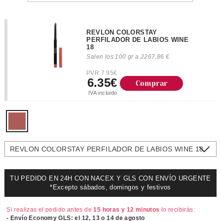
REVLON COLORSTAY
PERFILADOR DE LABIOS WINE
18
Salen los 100 gr a 2267.86 €
PVR 7.95€
6.35€
Comprar
IVA incluido
REVLON COLORSTAY PERFILADOR DE LABIOS WINE 18
TU PEDIDO EN 24H CON NACEX Y GLS CON ENVÍO URGENTE
*Excepto sábados, domingos y festivos
Si realizas el pedido antes de
15 horas y 12 minutos
lo recibirás:
- Envío Economy GLS: el
12, 13 o 14 de agosto