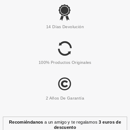
REVLON
REVLON SUPER LUSTROUS
14 Días Devolución
LIPGLOSS 041 GOLD GODDESS
desde
4.99€
100% Productos Originales
2 Años De Garantía
Recomiéndanos
a un amigo y te regalamos
3 euros de
descuento