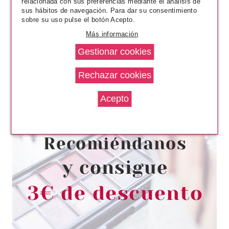
relacionada con sus preferencias mediante el análisis de
sus hábitos de navegación. Para dar su consentimiento
sobre su uso pulse el botón Acepto.
Más información
REVLON
REVLON SO FIERCE MÁSCARA
7.5 ML + BARRA DE LABIOS 005
5ML + EYELINER 1.2 G SET
REGALO
desde
14.49€