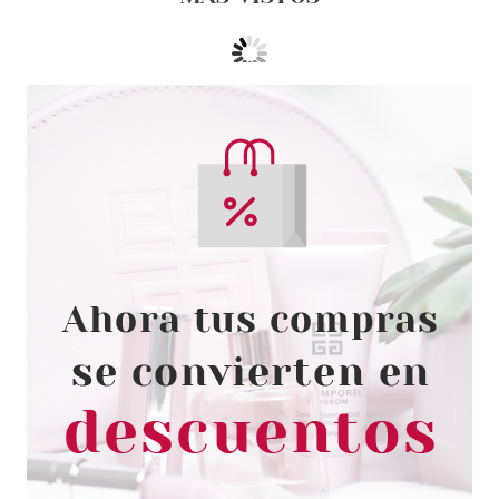
REVLON
REVLON LABIAL LÍQUIDO KISS
CUSHION LIP TINT 210 PRETTY
KISS 4.4 ML
desde
7.79€