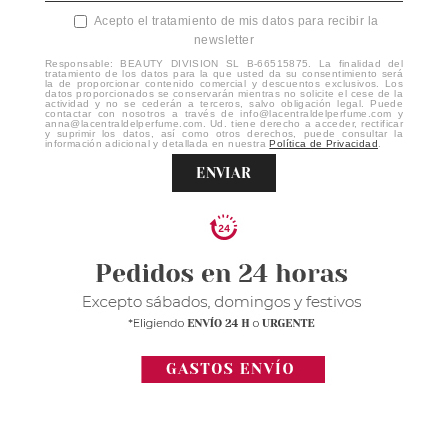
Acepto el tratamiento de mis datos para recibir la
newsletter
Responsable: BEAUTY DIVISION SL B-66515875. La finalidad del
tratamiento de los datos para la que usted da su consentimiento será
la de proporcionar contenido comercial y descuentos exclusivos. Los
datos proporcionados se conservarán mientras no solicite el cese de la
actividad y no se cederán a terceros, salvo obligación legal. Puede
contactar con nosotros a través de info@lacentraldelperfume.com y
anna@lacentraldelperfume.com. Ud. tiene derecho a acceder, rectificar
y suprimir los datos, así como otros derechos, puede consultar la
información adicional y detallada en nuestra
Política de Privacidad
.
ENVIAR