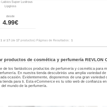
 Labios Super Lustrous
Lipgloss
desde
4.99€
l
1
al
17
(de
17
productos)
Páginas de Resultados:
1
r productos de cosmética y perfumería REVLON O
 de los fantásticos productos de perfumería y cosmética para 
erfumería. En nuestra tienda descubrirás una amplia variedad de 
cada ocasión. Evidentemente, disponemos de una gran variedad de
a tienda para ti. Esta eCommerce es tu sitio web de confianza e
 del mundo de la perfumería.