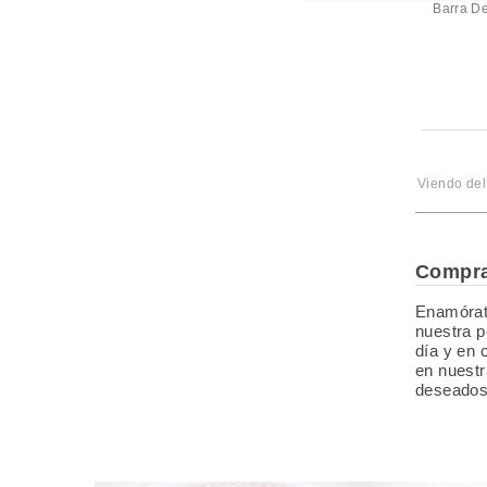
Barra De
Máscar De Pestañas So Fierce Big Bad
Lash
Máscara De Pestañas So Fierce
Revlon ojos
Colorstay Delineador De Ojos Líquido
Delineador De Ojos Automático
Colorstay
Make A Sheen Sombra De Ojos
Viendo de
Máscara De Pestañas So Fierce
Colorstay Skin Awaken 5 En 1 Corrector
Revlon rostro
Compra
Colorete En Polvo
Paleta De Maquillaje Compact
Enamórate
nuestra p
Revlon uÑas
día y en 
Esmalte De Uñas Colorstay Gel Envy
en nuestr
Esmalte De Uñas
deseados
Fragancias low cost
White
Cabello