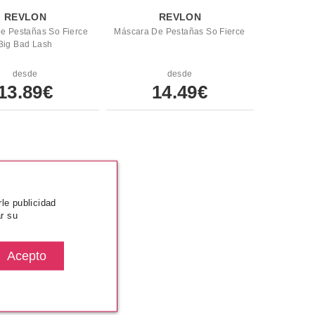
REVLON
REVLON
e Pestañas So Fierce
Máscara De Pestañas So Fierce
Big Bad Lash
desde
desde
13.89€
14.49€
rle publicidad
r su