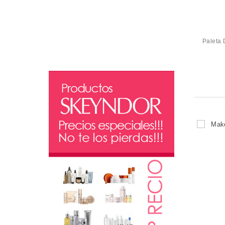
Labiales larga duración
Máscara De Pestañas So Fierce
Labios
Barra De Labios Super Lustrous
Paleta 
Lipgloss
Perfilador De Labios Colorstay
Labial Líquido Kiss Cushion Lip Tint
Uñas
Esmalte De Uñas
Colorete
Colorete En Polvo
Correctores
Colorstay Skin Awaken 5 En 1 Corrector
Perfumes mujer
White
Polvos
Paleta De Maquillaje Compact
Perfumes mujer
White