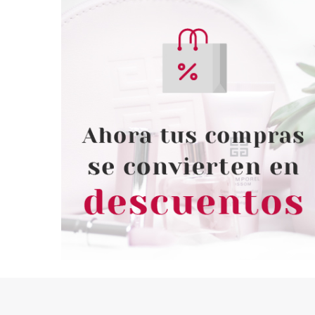
Be Fabulous Hair Recovery Steps
Flex Champú Nutritivo Con Argán
Keratina
Be Fabulous Hair Recovery Steps
Reparadores/nutritivos
Be Fabulous Hair Recovery Steps
Flex Champú Nutritivo Con Argán
Champus
Be Fabulous Hair Recovery Steps
Flex Champú Nutritivo Con Argán