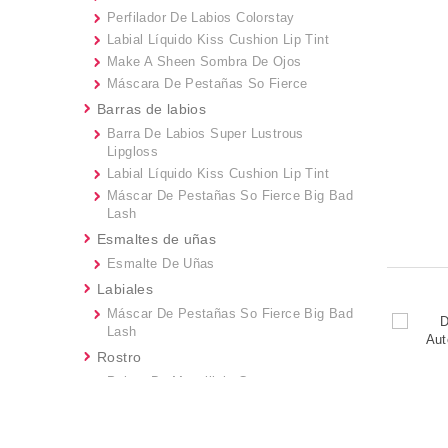
Perfilador De Labios Colorstay
Labial Líquido Kiss Cushion Lip Tint
Make A Sheen Sombra De Ojos
Máscara De Pestañas So Fierce
Barras de labios
Barra De Labios Super Lustrous
Lipgloss
Labial Líquido Kiss Cushion Lip Tint
Máscar De Pestañas So Fierce Big Bad
Lash
Esmaltes de uñas
Esmalte De Uñas
Labiales
Máscar De Pestañas So Fierce Big Bad
Lash
Rostro
Paleta De Maquillaje Compact
Rostro
Colorete En Polvo