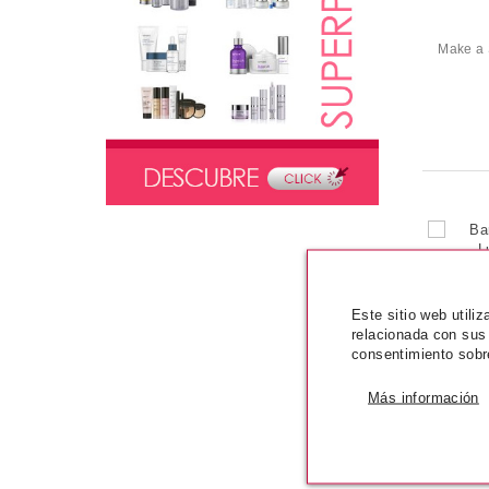
Maquillaje
Colorete En Polvo
Make a
Colorstay Delineador De Ojos Líquido
Delineador De Ojos Automático
Colorstay
Paleta De Maquillaje Compact
Barra De Labios Super Lustrous
Lipgloss
Esmalte De Uñas
Make A Sheen Sombra De Ojos
Revlon cabello
Be Fabulous Hair Recovery Steps
Flex Champú Nutritivo Con Argán
Este sitio web utili
relacionada con sus
Revlon labios
consentimiento sobr
Barra De Labios Super Lustrous
Lipgloss
Más información
Perfilador De Labios Colorstay
Labial Líquido Kiss Cushion Lip Tint
Barra De Labios Hidratante
Superlustrous Matte