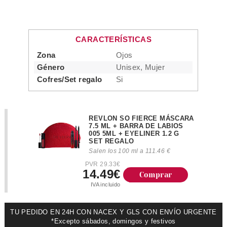
CARACTERÍSTICAS
Zona
Ojos
Género
Unisex, Mujer
Cofres/Set regalo
Si
REVLON SO FIERCE MÁSCARA
7.5 ML + BARRA DE LABIOS
005 5ML + EYELINER 1.2 G
SET REGALO
Salen los 100 ml a 111.46 €
PVR 29.33€
14.49€
Comprar
IVA incluido
TU PEDIDO EN 24H CON NACEX Y GLS CON ENVÍO URGENTE
*Excepto sábados, domingos y festivos