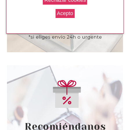
desde
6.35€
REVLON
REVLON SUPER LUSTROUS
LIPGLOSS 041 GOLD GODDESS
desde
4.99€