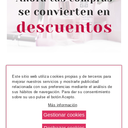
REVLON LABIAL LÍQUIDO KISS
CUSHION LIP TINT 210 PRETTY
KISS 4.4 ML
desde
7.79€
Este sitio web utiliza cookies propias y de terceros para
mejorar nuestros servicios y mostrarle publicidad
relacionada con sus preferencias mediante el análisis de
sus hábitos de navegación. Para dar su consentimiento
sobre su uso pulse el botón Acepto.
Más información
REVLON
REVLON COLORSTAY
PERFILADOR DE LABIOS WINE
18