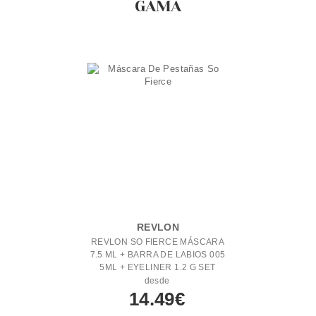
GAMA
REVLON
REVLON SO FIERCE MÁSCARA
7.5 ML + BARRA DE LABIOS 005
5ML + EYELINER 1.2 G SET
REGALO
desde
14.49€