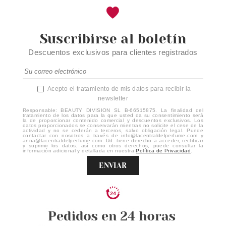
Suscribirse al boletín
Descuentos exclusivos para clientes registrados
Acepto el tratamiento de mis datos para recibir la
newsletter
Responsable: BEAUTY DIVISION SL B-66515875. La finalidad del
tratamiento de los datos para la que usted da su consentimiento será
la de proporcionar contenido comercial y descuentos exclusivos. Los
datos proporcionados se conservarán mientras no solicite el cese de la
actividad y no se cederán a terceros, salvo obligación legal. Puede
contactar con nosotros a través de info@lacentraldelperfume.com y
anna@lacentraldelperfume.com. Ud. tiene derecho a acceder, rectificar
y suprimir los datos, así como otros derechos, puede consultar la
información adicional y detallada en nuestra
Política de Privacidad
.
ENVIAR