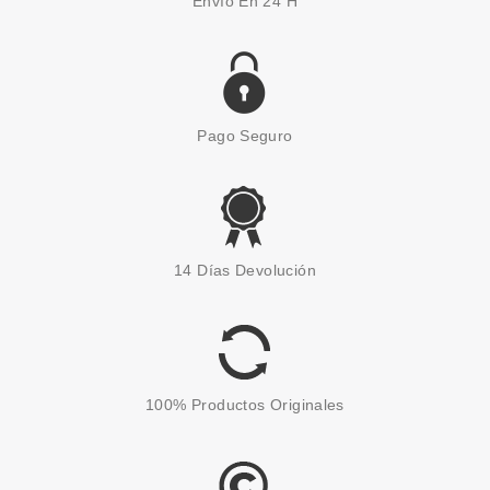
Envío En 24 H
Pago Seguro
REVLON
REVLON BARRA LABIOS
14 Días Devolución
HIDRATANTE
SUPERLUSTROUS MATTE 01 IF
I WANT TO 3.7 GR
desde
5.89€
100% Productos Originales