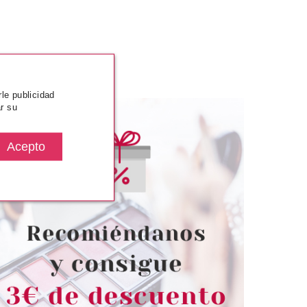
rle publicidad
r su
SENCE
ESSENCE
L NAIL COLOUR
ESSENCE GEL NAIL COLOUR
 UÑAS 70 FAIRY
ESMALTE DE UÑAS 25
LOSS
POWDER ROOM PARTY
desde
Pvr 1.99€
desde
1.70€
1.59€
-20%