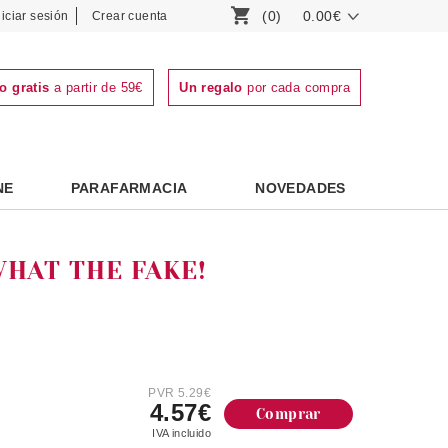
(0)
0.00€
niciar sesión
Crear cuenta
o gratis
a partir de 59€
Un regalo
por cada compra
NE
PARAFARMACIA
NOVEDADES
HAT THE FAKE!
PVR 5.29€
4.57€
Comprar
IVA incluido