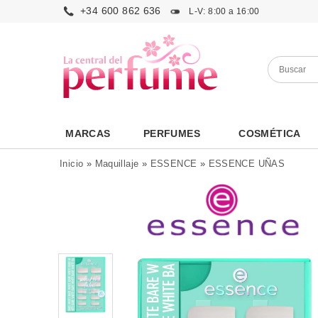
+34 600 862 636
L-V: 8:00 a 16:00
MARCAS
PERFUMES
COSMÉTICA
Inicio
»
Maquillaje
»
ESSENCE
»
ESSENCE UÑAS