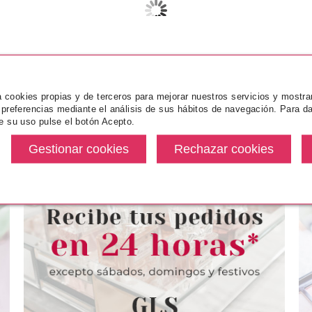
za cookies propias y de terceros para mejorar nuestros servicios y mostra
 preferencias mediante el análisis de sus hábitos de navegación. Para da
e su uso pulse el botón Acepto.
NCE
ESSENCE
ES
 ADHESIVAS
ESSENCE UÑAS POSTIZAS
ESSENCE GE
D 02 MIRROR
FRENCH MANICURE CLICK &
ESMALTE DE
RSE
GO 02
F
desde
Pvr 3.79€
desde
Pvr 1.99€
2.50€
2.99€
-21%
-15%