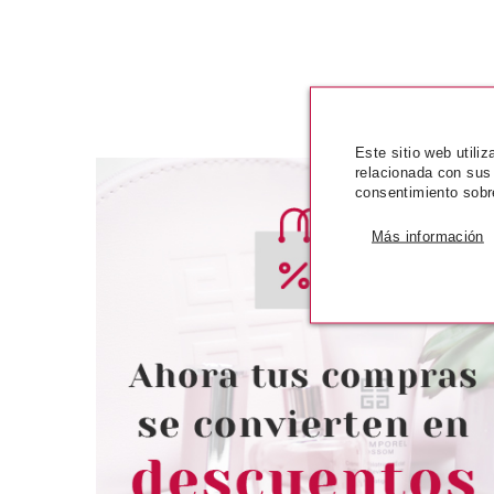
Este sitio web utili
relacionada con sus
consentimiento sobr
Más información
ESSENCE
ESSE
ESSENCE SHINE LAST & GO
ESSENCE JOYAS
ESMALTE UÑAS 69 NEVER SAY
PARA UÑAS EN 3
NEVER
UNIVE
Pvr 1.99€
desde
Pvr 2.89€
1.55€
-22%
-13%