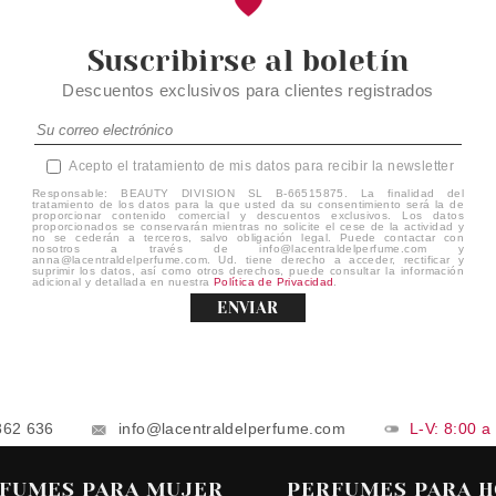
Suscribirse al boletín
Descuentos exclusivos para clientes registrados
Acepto el tratamiento de mis datos para recibir la newsletter
Responsable: BEAUTY DIVISION SL B-66515875. La finalidad del
tratamiento de los datos para la que usted da su consentimiento será la de
proporcionar contenido comercial y descuentos exclusivos. Los datos
proporcionados se conservarán mientras no solicite el cese de la actividad y
no se cederán a terceros, salvo obligación legal. Puede contactar con
nosotros a través de info@lacentraldelperfume.com y
anna@lacentraldelperfume.com. Ud. tiene derecho a acceder, rectificar y
suprimir los datos, así como otros derechos, puede consultar la información
adicional y detallada en nuestra
Política de Privacidad
.
ENVIAR
862 636
info@lacentraldelperfume.com
L-V: 8:00 a
FUMES PARA MUJER
PERFUMES PARA 