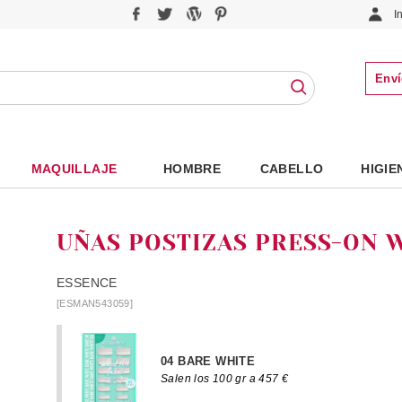
I
Enví
MAQUILLAJE
HOMBRE
CABELLO
HIGIE
UÑAS POSTIZAS PRESS-ON W
ESSENCE
[ESMAN543059]
04 BARE WHITE
Salen los 100 gr a 457 €