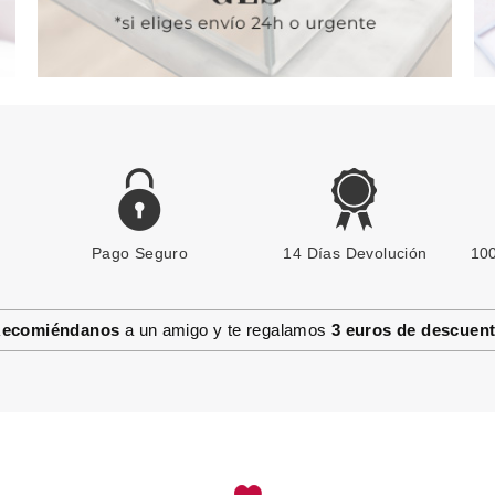
Pago Seguro
ESSENCE
14 Días Devolución
100
ESSENCE GEL NAIL COLOUR
ESMALTE DE UÑAS 15 PINK
HAPPY THOUGHTS
ecomiéndanos
a un amigo y te regalamos
3 euros de descuen
Pvr 1.99€
desde
1.50€
-25%