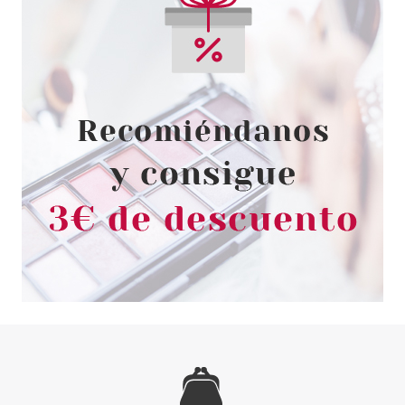
ESSENCE
ESSENCE I LOVE TRENDS THE
JELLYS ESMALTE DE UÑAS 29
PINK LAGOON
Pvr 3.05€
desde
2.72€
-11%
ESSENCE
ESSENCE GEL NAIL COLOUR