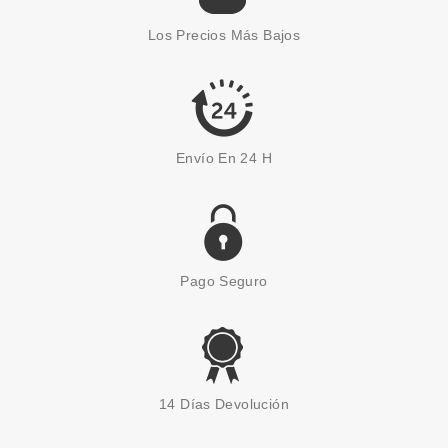
ESMALTE DE UÑAS 80 MAUVE
Los Precios Más Bajos
OVER DARLING
Pvr 1.99€
desde
1.72€
-14%
Envío En 24 H
Pago Seguro
ESSENCE
ESSENCE COLOUR SHIELD
14 Días Devolución
TOP COAT 8 ML
Pvr 1.99€
desde