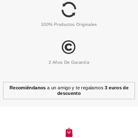
1.72€
-14%
100% Productos Originales
2 Años De Garantía
Recomiéndanos
a un amigo y te regalamos
3 euros de
descuento
ESSENCE
ESSENCE GOTAS SECADO
EXPRESS ESMALTE 8 ML
Pvr 2.49€
desde
1.99€
-20%