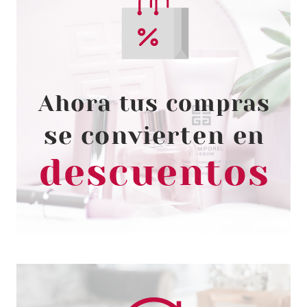
ESSENCE
ESSENCE TOP COAT
TRANSFORMADOR SUGAR
TOUCH 8 ML
Pvr 2.99€
desde
2.60€
-13%