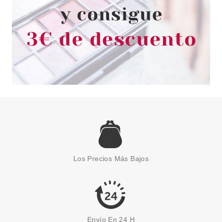
ESSENCE
ESSENCE UV GEL NAIL
ESMALTE DE UÑAS 11 PINKI
Los Precios Más Bajos
PROMISE 5 ML
Pvr 5.49€
desde
4.75€
-13%
Envío En 24 H