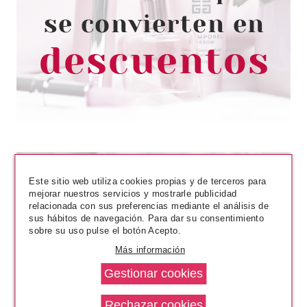
ESSENCE GEL NAIL POLISH
ESMALTE DE UÑAS 94 KISS
THE FREAKY FROG
Pvr 1.99€
desde
1.49€
-25%
Este sitio web utiliza cookies propias y de terceros para
mejorar nuestros servicios y mostrarle publicidad
relacionada con sus preferencias mediante el análisis de
sus hábitos de navegación. Para dar su consentimiento
sobre su uso pulse el botón Acepto.
Más información
ESSENCE
ESSENCE JOYAS ADHESIVAS
PARA UÑAS EN 3D 01 FUTURE
REALITY