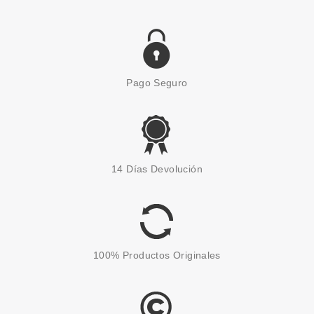
Pago Seguro
ESSENCE
ESSENCE UÑAS POSTIZAS
14 Días Devolución
FRENCH MANICURE CLICK &
GO 02
Pvr 3.79€
desde
2.99€
-21%
100% Productos Originales