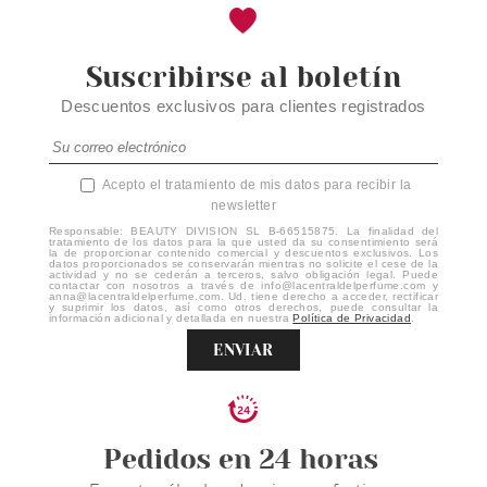
Suscribirse al boletín
Descuentos exclusivos para clientes registrados
Acepto el tratamiento de mis datos para recibir la
newsletter
Responsable: BEAUTY DIVISION SL B-66515875. La finalidad del
tratamiento de los datos para la que usted da su consentimiento será
la de proporcionar contenido comercial y descuentos exclusivos. Los
datos proporcionados se conservarán mientras no solicite el cese de la
actividad y no se cederán a terceros, salvo obligación legal. Puede
contactar con nosotros a través de info@lacentraldelperfume.com y
anna@lacentraldelperfume.com. Ud. tiene derecho a acceder, rectificar
y suprimir los datos, así como otros derechos, puede consultar la
información adicional y detallada en nuestra
Política de Privacidad
.
ENVIAR