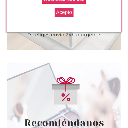
Pvr 2.89€
desde
2.35€
-19%
ESSENCE
ESSENCE UV GEL NAIL TOP
COAT 5 ML
Pvr 5.49€
desde
4.75€
-13%