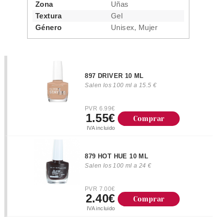
Zona
Uñas
Textura
Gel
Género
Unisex, Mujer
897 DRIVER 10 ML
Salen los 100 ml a 15.5 €
PVR 6.99€
1.55€
Comprar
IVA incluido
879 HOT HUE 10 ML
Salen los 100 ml a 24 €
PVR 7.00€
2.40€
Comprar
IVA incluido