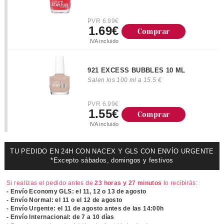
PVR 6.99€
1.69€
Comprar
IVA incluido
921 EXCESS BUBBLES 10 ML
Salen los 100 ml a 15.5 €
PVR 6.99€
1.55€
Comprar
IVA incluido
TU PEDIDO EN 24H CON NACEX Y GLS CON ENVÍO URGENTE
*Excepto sábados, domingos y festivos
Si realizas el pedido antes de
23 horas y 27 minutos
lo recibirás:
- Envío Economy GLS: el
11, 12 o 13 de agosto
- Envío Normal: el
11 o el 12 de agosto
- Envío Urgente: el
11 de agosto antes de las 14:00h
- Envío Internacional: de 7 a 10 días