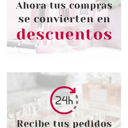
MAYBELLINE
MAYBELLINE TENUE & STRONG
ESMALTE DE UÑAS 899
FIGHTER 10 ML
desde
1.39€