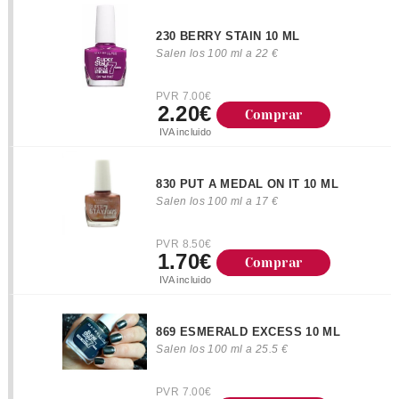
230 BERRY STAIN 10 ML
Salen los 100 ml a 22 €
PVR 7.00€
2.20€
Comprar
IVA incluido
830 PUT A MEDAL ON IT 10 ML
Salen los 100 ml a 17 €
PVR 8.50€
1.70€
Comprar
IVA incluido
869 ESMERALD EXCESS 10 ML
Salen los 100 ml a 25.5 €
PVR 7.00€