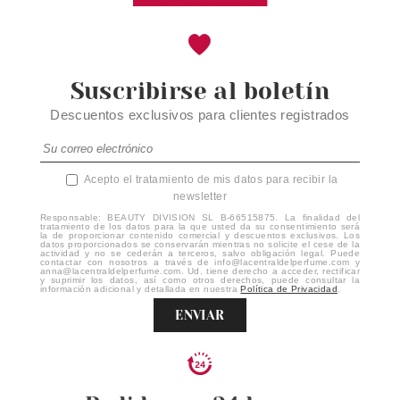
Suscribirse al boletín
Descuentos exclusivos para clientes registrados
Acepto el tratamiento de mis datos para recibir la
newsletter
Responsable: BEAUTY DIVISION SL B-66515875. La finalidad del
tratamiento de los datos para la que usted da su consentimiento será
la de proporcionar contenido comercial y descuentos exclusivos. Los
datos proporcionados se conservarán mientras no solicite el cese de la
actividad y no se cederán a terceros, salvo obligación legal. Puede
contactar con nosotros a través de info@lacentraldelperfume.com y
anna@lacentraldelperfume.com. Ud. tiene derecho a acceder, rectificar
y suprimir los datos, así como otros derechos, puede consultar la
información adicional y detallada en nuestra
Política de Privacidad
.
ENVIAR