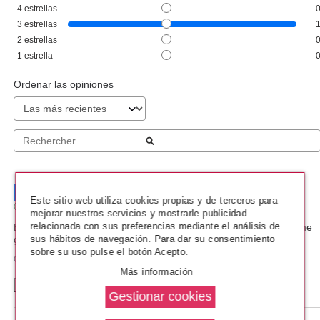
MAYBELLINE
4
estrellas
MAYBELLINE TENUE & STRONG
3
estrellas
ESMALTE DE UÑAS 75 IVOIRE
2
estrellas
ROSE 10 ML
desde
1
estrella
1.50€
Ordenar las opiniones
3
/
5
Este sitio web utiliza cookies propias y de terceros para
Opinión verificada
mejorar nuestros servicios y mostrarle publicidad
relacionada con sus preferencias mediante el análisis de
En cuanto a calidad está muy bien. Me duró 5 días intacto. No me 
sus hábitos de navegación. Para dar su consentimiento
gustó el color, muy diferente a la foto.
sobre su uso pulse el botón Acepto.
Opinión del
6/3/2024
, tras una experiencia del
20/2/2024
por
A.A.
Más información
MAYBELLINE
Útil
(0)
Informe
MAYBELLINE DR RESCUE PEEL
OFF BASE COAT 7ML