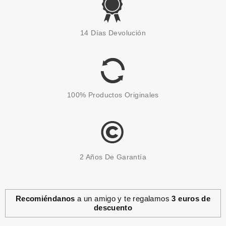
MAYBELLINE
MAYBELLINE COLOR SHOW
14 Días Devolución
TOP COAT TWEEDY 473 7ML
desde
1.40€
100% Productos Originales
2 Años De Garantía
Recomiéndanos
a un amigo y te regalamos
3 euros de
descuento
MAYBELLINE
MAYBELLINE COLOR SHOW