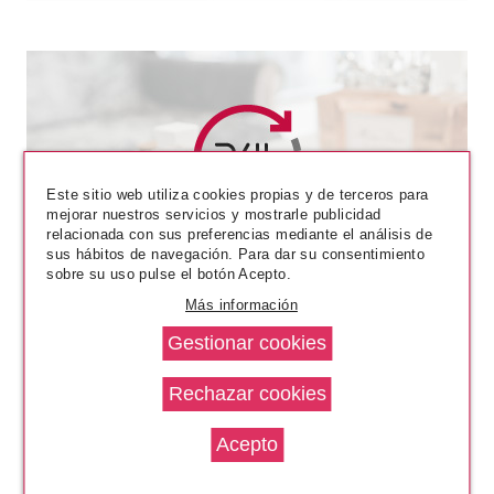
Este sitio web utiliza cookies propias y de terceros para
mejorar nuestros servicios y mostrarle publicidad
MAYBELLINE
relacionada con sus preferencias mediante el análisis de
MAYBELLINE COLOR SHOW
sus hábitos de navegación. Para dar su consentimiento
VINYLTEAL THE DEAL 401 7ML
sobre su uso pulse el botón Acepto.
Más información
desde
1.35€