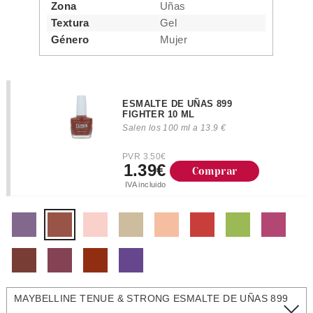
Zona
Uñas
Textura
Gel
Género
Mujer
ESMALTE DE UÑAS 899
FIGHTER 10 ML
Salen los 100 ml a 13.9 €
PVR 3.50€
1.39€
Comprar
IVA incluido
MAYBELLINE TENUE & STRONG ESMALTE DE UÑAS 899