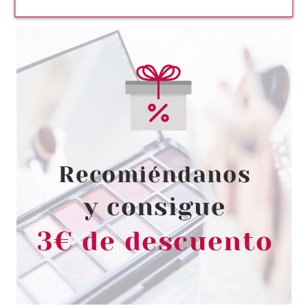
MAYBELLINE
MAYBELLINE SUPERSTAY 7
DAYS 869 ESMERALD EXCESS
10 ML
desde
2.55€