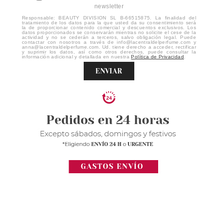
newsletter
Responsable: BEAUTY DIVISION SL B-66515875. La finalidad del
tratamiento de los datos para la que usted da su consentimiento será
la de proporcionar contenido comercial y descuentos exclusivos. Los
datos proporcionados se conservarán mientras no solicite el cese de la
actividad y no se cederán a terceros, salvo obligación legal. Puede
contactar con nosotros a través de info@lacentraldelperfume.com y
anna@lacentraldelperfume.com. Ud. tiene derecho a acceder, rectificar
y suprimir los datos, así como otros derechos, puede consultar la
información adicional y detallada en nuestra
Política de Privacidad
.
ENVIAR