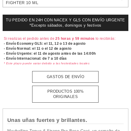
FIGHTER 10 ML
TU PEDIDO EN 24H CON NACEX Y GLS CON ENVÍO URGENTE
*Excepto sábados, domingos y festivos
Si realizas el pedido antes de
25 horas y 59 minutos
lo recibirás:
- Envío Economy GLS: el
11, 12 o 13 de agosto
- Envío Normal: el
11 o el 12 de agosto
- Envío Urgente: el
11 de agosto antes de las 14:00h
- Envío Internacional: de 7 a 10 días
* Este plazo puede variar debido a las festividades locales
GASTOS DE ENVÍO
PRODUCTOS 100%
ORIGINALES
Unas uñas fuertes y brillantes.
Maybelline Tenue & Strong Pro Base Coat, un esmalte de